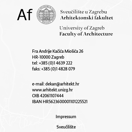
Fra Andrije Kačića Miošića 26
HR-10000 Zagreb
tel: +385 (0)1 4639 222
faks: +385 (0)1 4828 079
e-mail:
dekan@arhitekt.hr
www.arhitekt.unizg.hr
OIB 42061107444
IBAN HR5623600001101225521
Impressum
Sveučilište