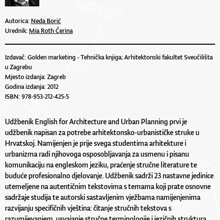
Autorica:
Neda Borić
Urednik:
Mia Roth Čerina
Izdavač: Golden marketing - Tehnička knjiga; Arhitektonski fakultet Sveučilišta
u Zagrebu
Mjesto izdanja: Zagreb
Godina izdanja: 2012
ISBN: 978-953-212-425-5
Udžbenik English for Architecture and Urban Planning prvi je
udžbenik napisan za potrebe arhitektonsko-urbanističke struke u
Hrvatskoj. Namijenjen je prije svega studentima arhitekture i
urbanizma radi njihovoga osposobljavanja za usmenu i pisanu
komunikaciju na engleskom jeziku, praćenje stručne literature te
buduće profesionalno djelovanje. Udžbenik sadrži 23 nastavne jedinice
utemeljene na autentičnim tekstovima s temama koji prate osnovne
sadržaje studija te autorski sastavljenim vježbama namijenjenima
razvijanju specifičnih vještina: čitanje stručnih tekstova s
razumijevanjem, usvajanje stručne terminologije i jezičnih struktura,