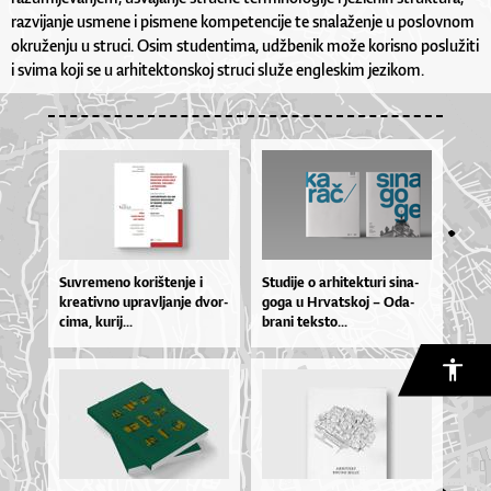
razvijanje usmene i pismene kompetencije te snalaženje u poslovnom
okruženju u struci. Osim studentima, udžbenik može korisno poslužiti
i svima koji se u arhitektonskoj struci služe engleskim jezikom.
Suv­re­me­no ko­riš­te­nje i
Stu­di­je o ar­hi­tek­tu­ri si­na­
kre­a­tiv­no uprav­lja­nje dvor­
go­ga u Hr­vat­skoj – Oda­
ci­ma, ku­rij...
bra­ni tek­sto...