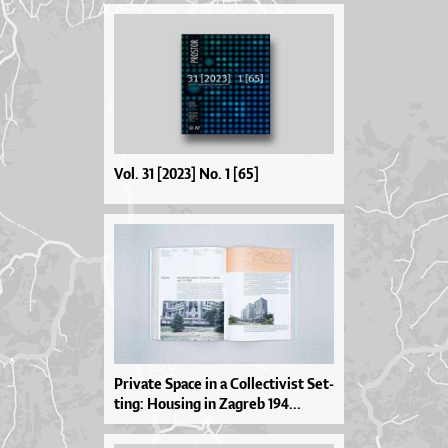
Vol. 31 [2023] No. 1 [65]
Pri­va­te Spa­ce in a Col­le­cti­vi­st Set­
tin­g: Ho­u­si­ng in Za­greb 194...