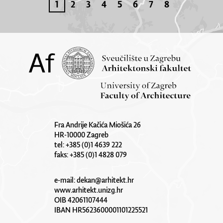
1
2
3
4
5
6
7
8
Fra Andrije Kačića Miošića 26
HR-10000 Zagreb
tel: +385 (0)1 4639 222
faks: +385 (0)1 4828 079
e-mail:
dekan@arhitekt.hr
www.arhitekt.unizg.hr
OIB 42061107444
IBAN HR5623600001101225521