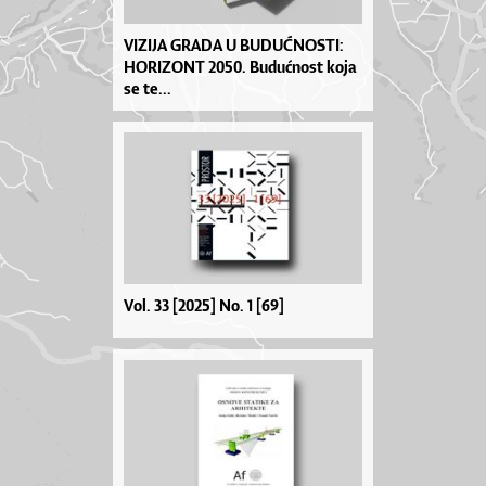
VI­ZI­JA GRA­DA U BU­DU­ĆNOS­TI:
HO­RI­ZO­NT 2050. Bu­du­ćno­st ko­ja
se te­...
Vol. 33 [2025] No. 1 [69]