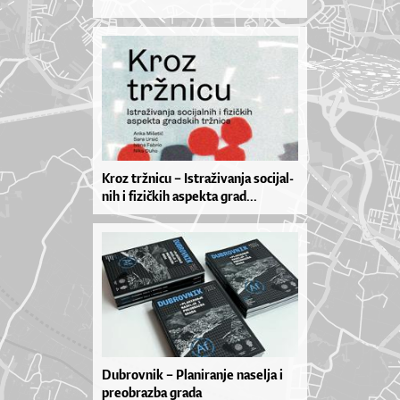
Kroz tr­žni­cu – Is­tra­ži­van­ja so­ci­jal­
nih i fi­zi­čkih as­pek­ta gra­d...
Dubrovnik – Planiranje naselja i
preobrazba grada