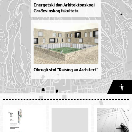
Energetski dan Arhitektonskog i
Građevinskog fakulteta
Okrugli stol "Raising an Architect"