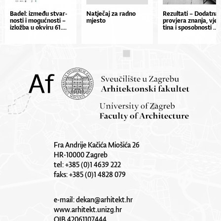
Ba­de­l: iz­me­đu stvar­
Natječaj za radno
Re­zul­ta­ti – Do­dat­na
nos­ti i mo­gu­ćnos­ti –
mjesto
pro­vje­ra znan­ja, vješ
izlož­ba u okvi­ru 61....
ti­na i spo­sob­nos­ti ...
Fra Andrije Kačića Miošića 26
HR-10000 Zagreb
tel: +385 (0)1 4639 222
faks: +385 (0)1 4828 079
e-mail:
dekan@arhitekt.hr
www.arhitekt.unizg.hr
OIB 42061107444