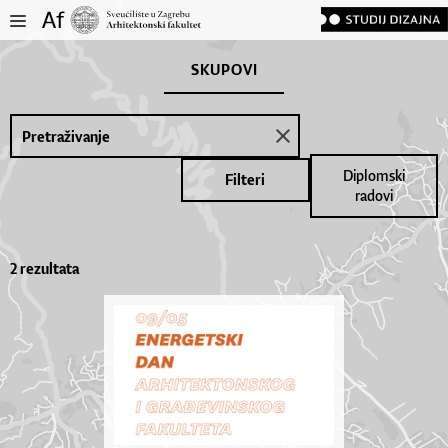
SKUPOVI
Diplomski
Filteri
radovi
2 rezultata