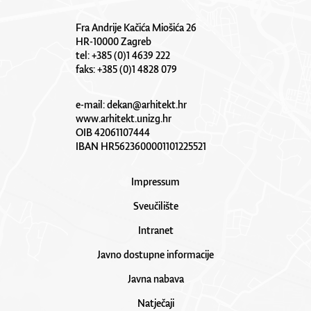
Fra Andrije Kačića Miošića 26
HR-10000 Zagreb
tel: +385 (0)1 4639 222
faks: +385 (0)1 4828 079
e-mail:
dekan@arhitekt.hr
www.arhitekt.unizg.hr
OIB 42061107444
IBAN HR5623600001101225521
Impressum
Sveučilište
Intranet
Javno dostupne informacije
Javna nabava
Natječaji