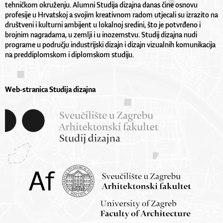
tehničkom okruženju. Alumni Studija dizajna danas čine osnovu
profesije u Hrvatskoj a svojim kreativnom radom utjecali su izrazito na
društveni i kulturni ambijent u lokalnoj sredini, što je potvrđeno i
brojnim nagradama, u zemlji i u inozemstvu. Studij dizajna nudi
programe u području industrijski dizajn i dizajn vizualnih komunikacija
na preddiplomskom i diplomskom studiju.
Web-stranica Studija dizajna