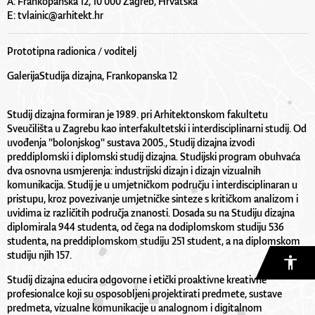
A: Frankopanska 12, 10 000 Zagreb, Hrvatska
E:
tvlainic@arhitekt.hr
Prototipna radionica / voditelj
GalerijaStudija dizajna, Frankopanska 12
Studij dizajna formiran je 1989. pri Arhitektonskom fakultetu
Sveučilišta u Zagrebu kao interfakultetski i interdisciplinarni studij. Od
uvođenja "bolonjskog" sustava 2005., Studij dizajna izvodi
preddiplomski i diplomski studij dizajna. Studijski program obuhvaća
dva osnovna usmjerenja: industrijski dizajn i dizajn vizualnih
komunikacija. Studij je u umjetničkom području i interdisciplinaran u
pristupu, kroz povezivanje umjetničke sinteze s kritičkom analizom i
uvidima iz različitih područja znanosti. Dosada su na Studiju dizajna
diplomirala 944 studenta, od čega na dodiplomskom studiju 536
studenta, na preddiplomskom studiju 251 student, a na diplomskom
studiju njih 157.
Studij dizajna educira odgovorne i etički proaktivne kreativne
profesionalce koji su osposobljeni projektirati predmete, sustave
predmeta, vizualne komunikacije u analognom i digitalnom