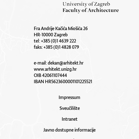
Fra Andrije Kačića Miošića 26
HR-10000 Zagreb
tel: +385 (0)1 4639 222
faks: +385 (0)1 4828 079
e-mail:
dekan@arhitekt.hr
www.arhitekt.unizg.hr
OIB 42061107444
IBAN HR5623600001101225521
Impressum
Sveučilište
Intranet
Javno dostupne informacije