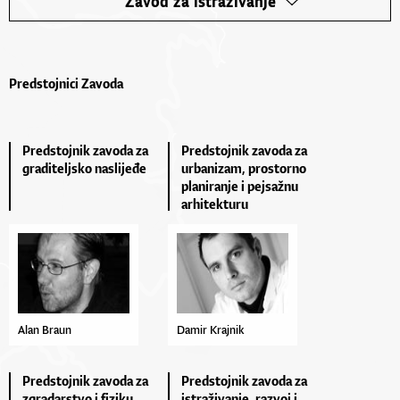
Zavod za istraživanje
Predstojnici Zavoda
Predstojnik zavoda za
Predstojnik zavoda za
graditeljsko naslijeđe
urbanizam, prostorno
planiranje i pejsažnu
arhitekturu
Alan Braun
Damir Krajnik
Predstojnik zavoda za
Predstojnik zavoda za
zgradarstvo i fiziku
istraživanje, razvoj i