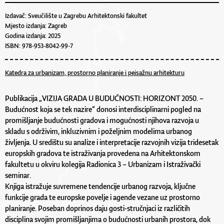
Izdavač: Sveučilište u Zagrebu Arhitektonski fakultet
Mjesto izdanja: Zagreb
Godina izdanja: 2025
ISBN: 978-953-8042-99-7
Katedra za urbanizam, prostorno planiranje i pejsažnu arhitekturu
Publikacija „VIZIJA GRADA U BUDUĆNOSTI: HORIZONT 2050. –
Budućnost koja se tek nazire“ donosi interdisciplinarni pogled na
promišljanje budućnosti gradova i mogućnosti njihova razvoja u
skladu s održivim, inkluzivnim i poželjnim modelima urbanog
življenja. U središtu su analize i interpretacije razvojnih vizija tridesetak
europskih gradova te istraživanja provedena na Arhitektonskom
fakultetu u okviru kolegija Radionica 3 – Urbanizam i Istraživački
seminar.
Knjiga istražuje suvremene tendencije urbanog razvoja, ključne
funkcije grada te europske povelje i agende vezane uz prostorno
planiranje. Poseban doprinos daju gosti-stručnjaci iz različitih
disciplina svojim promišljanjima o budućnosti urbanih prostora, dok