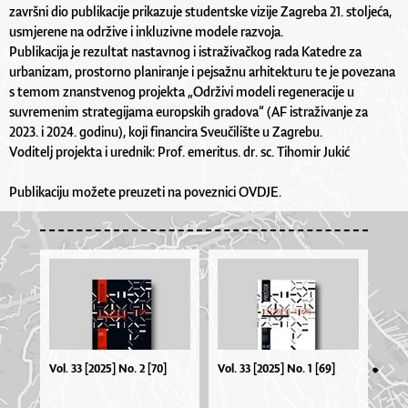
završni dio publikacije prikazuje studentske vizije Zagreba 21. stoljeća,
usmjerene na održive i inkluzivne modele razvoja.
Publikacija je rezultat nastavnog i istraživačkog rada Katedre za
urbanizam, prostorno planiranje i pejsažnu arhitekturu te je povezana
s temom znanstvenog projekta „Održivi modeli regeneracije u
suvremenim strategijama europskih gradova“ (AF istraživanje za
2023. i 2024. godinu), koji financira Sveučilište u Zagrebu.
Voditelj projekta i urednik: Prof. emeritus. dr. sc. Tihomir Jukić
Publikaciju možete preuzeti na poveznici OVDJE.
Vol. 33 [2025] No. 2 [70]
Vol. 33 [2025] No. 1 [69]