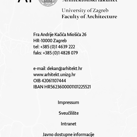
Fra Andrije Kačića Miošića 26
HR-10000 Zagreb
tel: +385 (0)1 4639 222
faks: +385 (0)1 4828 079
e-mail:
dekan@arhitekt.hr
www.arhitekt.unizg.hr
OIB 42061107444
IBAN HR5623600001101225521
Impressum
Sveučilište
Intranet
Javno dostupne informacije