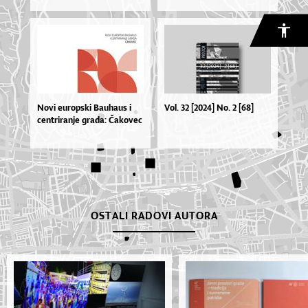
No­vi eu­rop­ski Ba­u­ha­us i
Vol. 32 [2024] No. 2 [68]
cen­tri­ra­nje gra­da: Ča­ko­vec
OSTALI RADOVI AUTORA