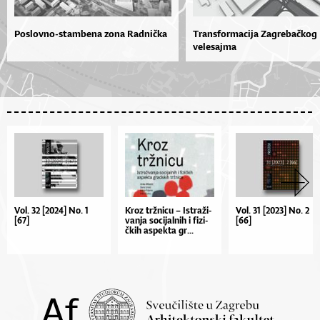
Poslovno-stambena zona Radnička
Transformacija Zagrebačkog
velesajma
Vol. 32 [2024] No. 1
Kroz tr­žni­cu – Is­tra­ži­
Vol. 31 [2023] No. 2
[67]
van­ja so­ci­jal­nih i fi­zi­
[66]
čkih as­pek­ta gr...