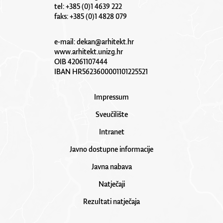
tel: +385 (0)1 4639 222
faks: +385 (0)1 4828 079
e-mail:
dekan@arhitekt.hr
www.arhitekt.unizg.hr
OIB 42061107444
IBAN HR5623600001101225521
Impressum
Sveučilište
Intranet
Javno dostupne informacije
Javna nabava
Natječaji
Rezultati natječaja