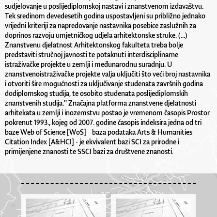
sudjelovanje u poslijediplomskoj nastavi i znanstvenom izdavaštvu.
Tek sredinom devedesetih godina uspostavljeni su približno jednako
vrijedni kriteriji za napredovanje nastavnika posebice zaslužnih za
doprinos razvoju umjetničkog udjela arhitektonske struke. (...)
Znanstvenu djelatnost Arhitektonskog fakulteta treba bolje
predstaviti stručnoj javnosti te potaknuti interdisciplinarne
istraživačke projekte u zemlji i međunarodnu suradnju. U
znanstvenoistraživačke projekte valja uključiti što veći broj nastavnika
i otvoriti šire mogućnosti za uključivanje studenata završnih godina
dodiplomskog studija, te osobito studenata poslijediplomskih
znanstvenih studija." Značajna platforma znanstvene djelatnosti
arhitekata u zemlji i inozemstvu postao je vremenom časopis Prostor
pokrenut 1993., kojeg od 2007. godine časopis indeksira jedna od tri
baze Web of Science [WoS]− baza podataka Arts & Humanities
Citation Index [A&HCI] - je ekvivalent bazi SCI za prirodne i
primijenjene znanosti te SSCI bazi za društvene znanosti.