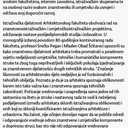
srodnim fakultetima, internim zavodima, istraživačkim skupinama te
na osobnoj razini svakom znanstveniku ili umjetniku da usmjeri i
održava svoj dugoročni razvoj.
Istraživačka djelatnost Arhitektonskog fakulteta obuhvaća rad na
znanstvenoistraživačkim i umjetničkoistraživačkim projektima,
održavanje nastave poslijediplomskih studija i izdavaštvo. U
monografiji izdanoj povodom 80-godišnjice kontinuiranog rada
fakulteta, profesori Srečko Pegan i Mladen Obad Šćitaroci upozorili su
kako znanstvenu djelatnost arhitekata treba promatrati u posebnom
svjetlu nedjeljivosti umjetničke, tehničke i humanističke komponente
struke te zbog toga neprihvatljivih i isključivih pokušaja izjednačavanja
sa znanstvenom djelatnošću drugih tehničkih struka. "Značenje
likovnosti za arhitektonsko djelo nedjeljivo je od funkcionalnih i
tehničkih obilježja. Poznato je da je za arhitekta spoznaja oblikovnosti
barem isto tako važna kao i znanstvena spoznaja tehničkih
zakonitosti. Poticanje vrednovanja i unapređenja samo jedne od tih
sastavnica na štetu je struke i nastavnog rada te vodi k neželjenoj
podijeljenosti između arhitekata sklonih istraživanjima oblikovnosti i
onih koji su skloniji kvantificiranim istraživanjima arhitekture i
urbanizma. Na žalost, nije učinjen dovoljan napor da se pobliže odredi
i odgovarajuće vrednuje odnos znanstvene i umjetničke komponente
u doprinosu struci, kao sto nije niti odgovarajuće vrednovano