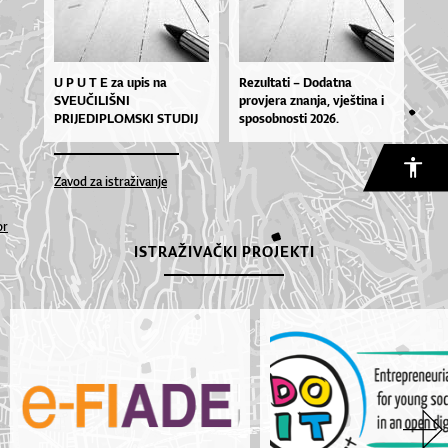
U P U T E za upis na
Rezultati – Dodatna
SVEUČILIŠNI
provjera znanja, vještina i
PRIJEDIPLOMSKI STUDIJ
sposobnosti 2026.
ARHITEKTURA I
URBANIZAM u I. semestar
– ak. god. 2026./2027.
Zavod za istraživanje
or
ISTRAŽIVAČKI PROJEKTI