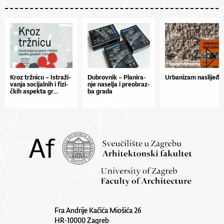
Kroz tr­žni­cu – Is­tra­ži­
Du­brov­nik – Pla­ni­ra­
Urbanizam naslijeđa
van­ja so­ci­jal­nih i fi­zi­
nje na­sel­ja i pre­o­braz­
čkih as­pek­ta gr...
ba gra­da
Fra Andrije Kačića Miošića 26
HR-10000 Zagreb