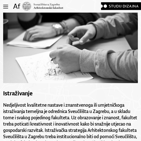
Istraživanje
Nedjeljivost kvalitetne nastave i znanstvenoga ili umjetničkoga
istraživanja temeljna je odrednica Sveučilišta u Zagrebu, a u skladu
tome i svakog pojedinog fakulteta. Uz obrazovanje i znanost, fakultet
treba poticati kreativnost i inovativnost kako bi snažnije utjecao na
gospodarski razvitak. Istraživačka strategija Arhitektonskog fakulteta
Sveučilišta u Zagrebu treba institucionalno biti od pomoći Sveučilištu,