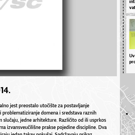
in­t
vat
Uvo
pro
14.
alno jest preostalo utočište za postavljanje
 i problematiziranje domena i sredstava raznih
om slučaju, jedne arhitekture. Različito od ili usprkos
a izvansveučilišne prakse pojedine discipline. Dva
raju jedan takav pokušaj. Sadržavaju prikaz