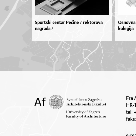
Sportski centar Pećine / rektorova
Osnovna 
nagrada /
kolegija
Fra 
HR-
tel:
faks
e-ma