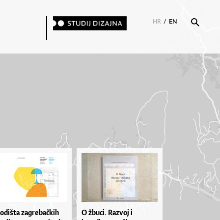
HR
/
EN
ho­diš­ta za­gre­ba­čkih
O žbuci. Razvoj i