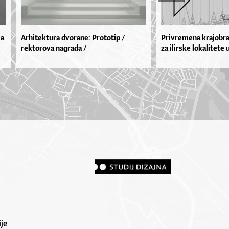
ja
Arhitektura dvorane: Prototip /
Privremena krajobra
rektorova nagrada /
za ilirske lokalitete
je