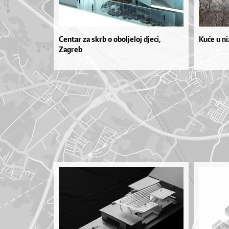
Centar za skrb o oboljeloj djeci,
Kuće u n
Zagreb