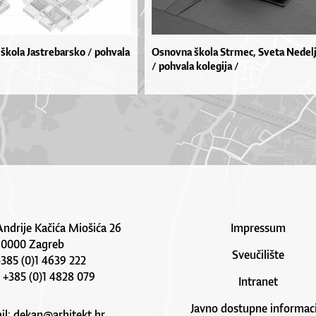
škola Jastrebarsko / pohvala
Osnovna škola Strmec, Sveta Nedel
/ pohvala kolegija /
Andrije Kačića Miošića 26
Impressum
10000 Zagreb
Sveučilište
 +385 (0)1 4639 222
: +385 (0)1 4828 079
Intranet
Javno dostupne informaci
il:
dekan@arhitekt.hr