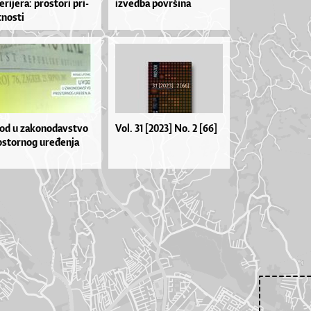
e­ri­je­ra: pros­to­ri pri­
izvedba površina
­nos­ti
d u za­ko­no­dav­stvo
Vol. 31 [2023] No. 2 [66]
s­tor­nog ure­đen­ja