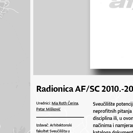
Radionica AF/SC 2010.-20
Urednici:
Mia Roth Čerina,
Sveučilište potencij
Petar Mišković
neprofitnih pitanja
disciplina ili, u ov
načinima i namjeram
Izdavač: Arhitektonski
fakultet Sveučilišta u
kataloga dokumenti