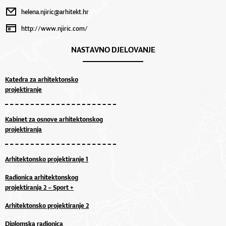
helena.njiric@arhitekt.hr
http://www.njiric.com/
NASTAVNO DJELOVANJE
Katedra za arhitektonsko
projektiranje
Kabinet za osnove arhitektonskog
projektiranja
Arhitektonsko projektiranje 1
Radionica arhitektonskog
projektiranja 2 – Sport +
Arhitektonsko projektiranje 2
Diplomska radionica