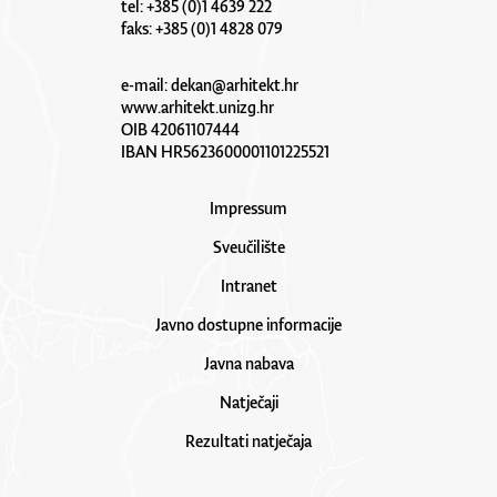
tel: +385 (0)1 4639 222
faks: +385 (0)1 4828 079
e-mail:
dekan@arhitekt.hr
www.arhitekt.unizg.hr
OIB 42061107444
IBAN HR5623600001101225521
Impressum
Sveučilište
Intranet
Javno dostupne informacije
Javna nabava
Natječaji
Rezultati natječaja