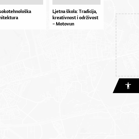
sokotehnološka
Ljet­na ško­la: Tra­di­ci­ja,
hitektura
kre­a­tiv­no­st i odr­ži­vo­st
– Mo­to­vun