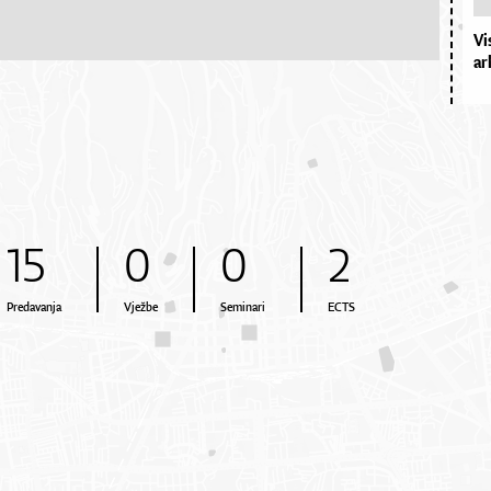
Vi
ar
15
0
0
2
Predavanja
Vježbe
Seminari
ECTS