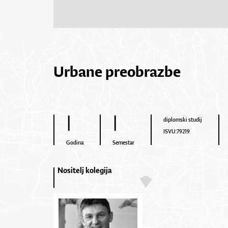
Urbane preobrazbe
I
I
diplomski studij
ISVU:79219
Godina
Semestar
Nositelj kolegija