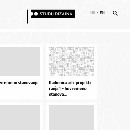
HR
/
EN
vremeno stanovanje
Ra­di­o­ni­ca ar­h. pro­jek­ti­
ran­ja 1 – Suv­re­me­no
sta­no­va...