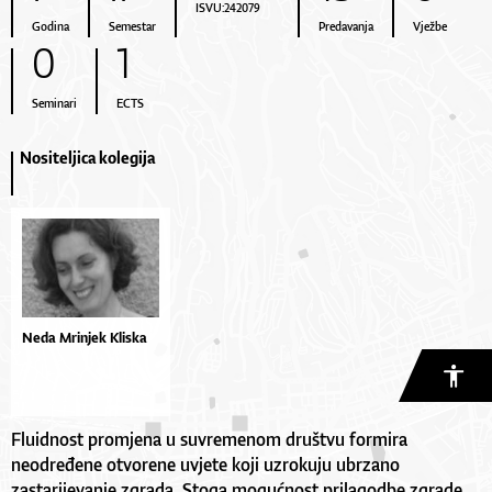
ISVU:242079
Godina
Semestar
Predavanja
Vježbe
0
1
Seminari
ECTS
Nositeljica kolegija
Neda Mrinjek Kliska
Fluidnost promjena u suvremenom društvu formira
neodređene otvorene uvjete koji uzrokuju ubrzano
zastarijevanje zgrada. Stoga mogućnost prilagodbe zgrade