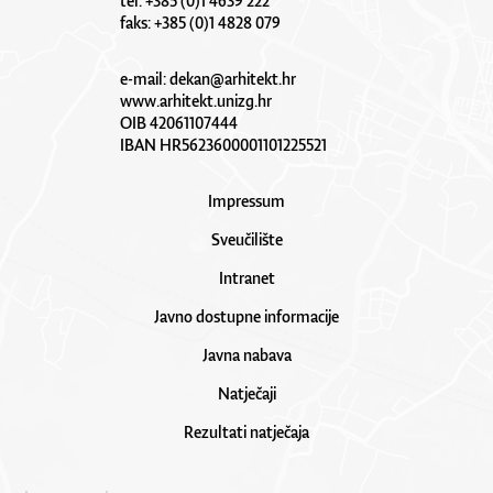
tel: +385 (0)1 4639 222
faks: +385 (0)1 4828 079
e-mail:
dekan@arhitekt.hr
www.arhitekt.unizg.hr
OIB 42061107444
IBAN HR5623600001101225521
Impressum
Sveučilište
Intranet
Javno dostupne informacije
Javna nabava
Natječaji
Rezultati natječaja