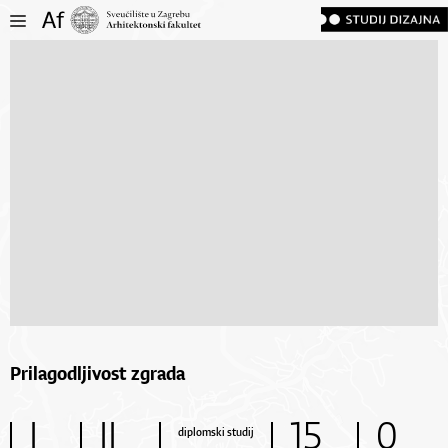
Prilagodljivost zgrada
I
II
15
0
diplomski studij