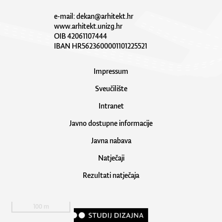
e-mail:
dekan@arhitekt.hr
www.arhitekt.unizg.hr
OIB 42061107444
IBAN HR5623600001101225521
Impressum
Sveučilište
Intranet
Javno dostupne informacije
Javna nabava
Natječaji
Rezultati natječaja
100 m