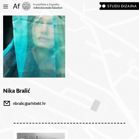
Nika Bralić
nbralic@arhitekt.hr