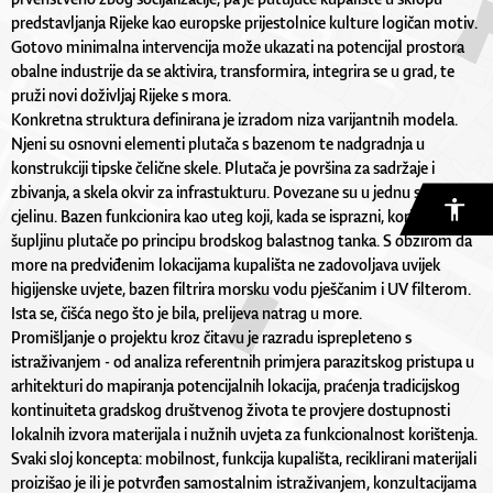
predstavljanja Rijeke kao europske prijestolnice kulture logičan motiv.
Gotovo minimalna intervencija može ukazati na potencijal prostora
obalne industrije da se aktivira, transformira, integrira se u grad, te
pruži novi doživljaj Rijeke s mora.
Konkretna struktura definirana je izradom niza varijantnih modela.
Njeni su osnovni elementi plutača s bazenom te nadgradnja u
konstrukciji tipske čelične skele. Plutača je površina za sadržaje i
zbivanja, a skela okvir za infrastukturu. Povezane su u jednu statičku
cjelinu. Bazen funkcionira kao uteg koji, kada se isprazni, koristi
šupljinu plutače po principu brodskog balastnog tanka. S obzirom da
more na predviđenim lokacijama kupališta ne zadovoljava uvijek
higijenske uvjete, bazen filtrira morsku vodu pješčanim i UV filterom.
Ista se, čišća nego što je bila, prelijeva natrag u more.
Promišljanje o projektu kroz čitavu je razradu isprepleteno s
istraživanjem - od analiza referentnih primjera parazitskog pristupa u
arhitekturi do mapiranja potencijalnih lokacija, praćenja tradicijskog
kontinuiteta gradskog društvenog života te provjere dostupnosti
lokalnih izvora materijala i nužnih uvjeta za funkcionalnost korištenja.
Svaki sloj koncepta: mobilnost, funkcija kupališta, reciklirani materijali
proizišao je ili je potvrđen samostalnim istraživanjem, konzultacijama