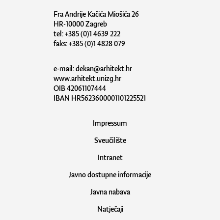
Fra Andrije Kačića Miošića 26
HR-10000 Zagreb
tel: +385 (0)1 4639 222
faks: +385 (0)1 4828 079
e-mail:
dekan@arhitekt.hr
www.arhitekt.unizg.hr
OIB 42061107444
IBAN HR5623600001101225521
Impressum
Sveučilište
Intranet
Javno dostupne informacije
Javna nabava
Natječaji