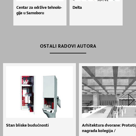
Cen­tar za odr­ži­ve teh­no­lo­
Delta
gi­je u Sa­mo­bo­ru
OSTALI RADOVI AUTORA
Stan bliske budućnosti
Arhitektura dvorane: Prototi
nagrada kolegija /