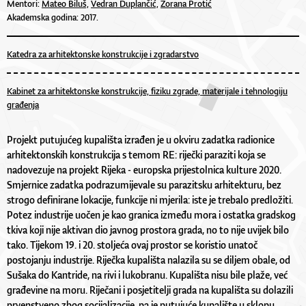
Mentori:
Mateo Biluš,
Vedran Duplančić,
Zorana Protić
Akademska godina: 2017.
Katedra za arhitektonske konstrukcije i zgradarstvo
Kabinet za arhitektonske konstrukcije, fiziku zgrade, materijale i tehnologiju
građenja
Projekt putujućeg kupališta izrađen je u okviru zadatka radionice
arhitektonskih konstrukcija s temom RE: riječki paraziti koja se
nadovezuje na projekt Rijeka - europska prijestolnica kulture 2020.
Smjernice zadatka podrazumijevale su parazitsku arhitekturu, bez
strogo definirane lokacije, funkcije ni mjerila: iste je trebalo predložiti.
Potez industrije uočen je kao granica između mora i ostatka gradskog
tkiva koji nije aktivan dio javnog prostora grada, no to nije uvijek bilo
tako. Tijekom 19. i 20. stoljeća ovaj prostor se koristio unatoč
postojanju industrije. Riječka kupališta nalazila su se diljem obale, od
Sušaka do Kantride, na rivi i lukobranu. Kupališta nisu bile plaže, već
građevine na moru. Riječani i posjetitelji grada na kupališta su dolazili
prvenstveno zbog socijalizacije, pa je putujuće kupalište u sklopu