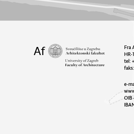
Fra 
HR-
tel:
faks
e-ma
www.
OIB 
IBA