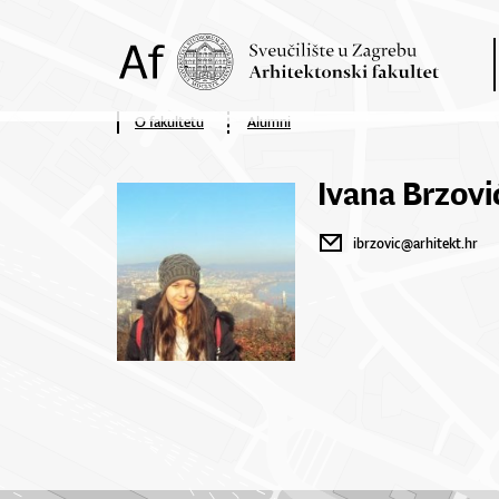
O fakultetu
Alumni
Ivana Brzovi
ibrzovic@arhitekt.hr