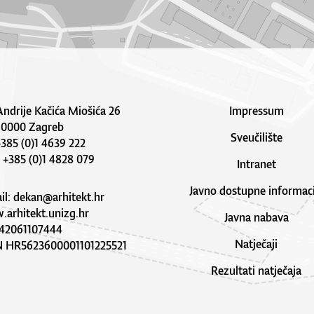
Andrije Kačića Miošića 26
Impressum
10000 Zagreb
Sveučilište
 +385 (0)1 4639 222
: +385 (0)1 4828 079
Intranet
Javno dostupne informaci
il:
dekan@arhitekt.hr
arhitekt.unizg.hr
Javna nabava
42061107444
Natječaji
N HR5623600001101225521
Rezultati natječaja