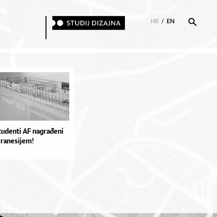
HR
/
EN
tudenti AF nagrađeni
iranesijem!