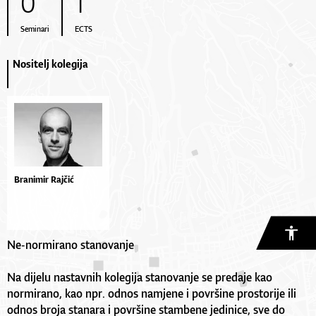
0
1
Seminari
ECTS
Nositelj kolegija
Branimir Rajčić
Ne-normirano stanovanje
Na dijelu nastavnih kolegija stanovanje se predaje kao
normirano, kao npr. odnos namjene i površine prostorije ili
odnos broja stanara i površine stambene jedinice, sve do