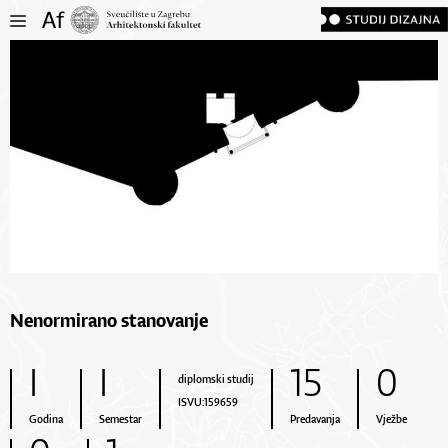
Nenormirano stanovanje
I
I
15
0
diplomski studij
ISVU:159659
Godina
Semestar
Predavanja
Vježbe