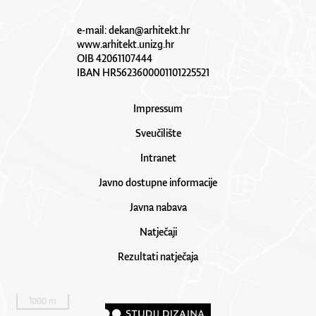
e-mail:
dekan@arhitekt.hr
www.arhitekt.unizg.hr
OIB 42061107444
IBAN HR5623600001101225521
Impressum
Sveučilište
Intranet
Javno dostupne informacije
Javna nabava
Natječaji
Rezultati natječaja
1000 m