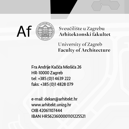
Fra Andrije Kačića Miošića 26
HR-10000 Zagreb
tel: +385 (0)1 4639 222
faks: +385 (0)1 4828 079
e-mail:
dekan@arhitekt.hr
www.arhitekt.unizg.hr
OIB 42061107444
IBAN HR5623600001101225521