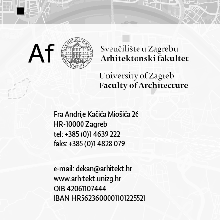
Fra Andrije Kačića Miošića 26
HR-10000 Zagreb
tel: +385 (0)1 4639 222
faks: +385 (0)1 4828 079
e-mail:
dekan@arhitekt.hr
www.arhitekt.unizg.hr
OIB 42061107444
IBAN HR5623600001101225521