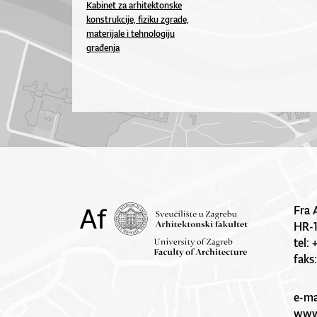
Kabinet za arhitektonske
konstrukcije, fiziku zgrade,
materijale i tehnologiju
građenja
Fra 
HR-
tel:
faks
e-ma
www.