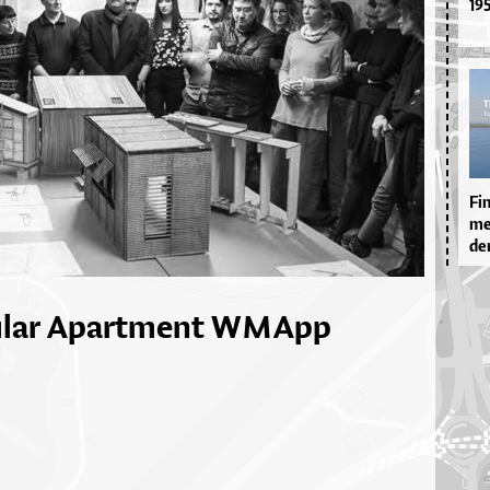
19
Fi­
mes
den
lar Apartment W M App