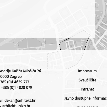
Andrije Kačića Miošića 26
Impressum
10000 Zagreb
Sveučilište
 +385 (0)1 4639 222
: +385 (0)1 4828 079
Intranet
Javno dostupne informaci
il:
dekan@arhitekt.hr
arhitekt.unizg.hr