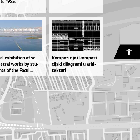
55.-1985.
nal exhi­bi­ti­on of se­
Kom­po­zi­ci­ja i kom­po­zi­
­tral wor­ks by stu­
cij­ski di­ja­gra­mi u ar­hi­
­ts of the Fa­cul...
tek­tu­ri