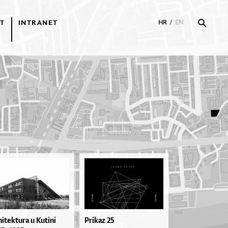
T
INTRANET
HR
/
EN
hitektura u Kutini
Prikaz 25