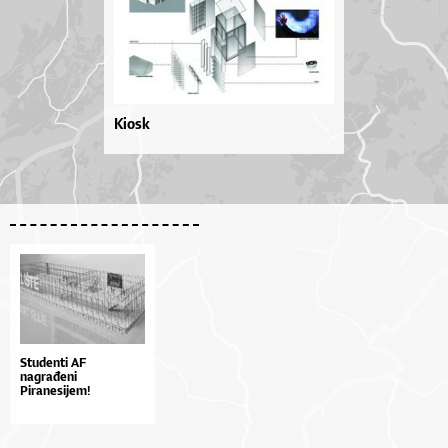
Kiosk
Studenti AF
nagrađeni
Piranesijem!