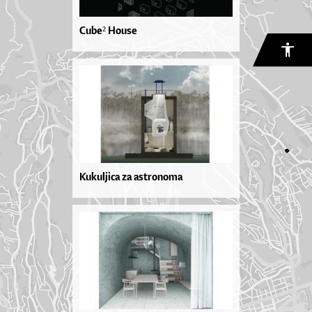
Cube² House
Kukuljica za astronoma