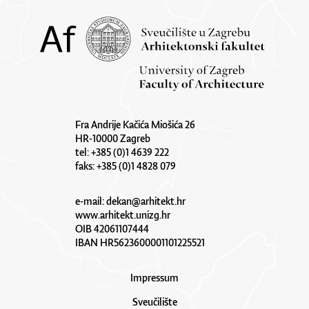
Fra Andrije Kačića Miošića 26
HR-10000 Zagreb
tel: +385 (0)1 4639 222
faks: +385 (0)1 4828 079
e-mail:
dekan@arhitekt.hr
www.arhitekt.unizg.hr
OIB 42061107444
IBAN HR5623600001101225521
Impressum
Sveučilište