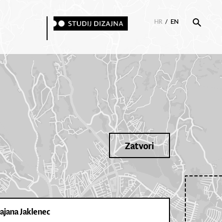
HR
/
EN
Zatvori