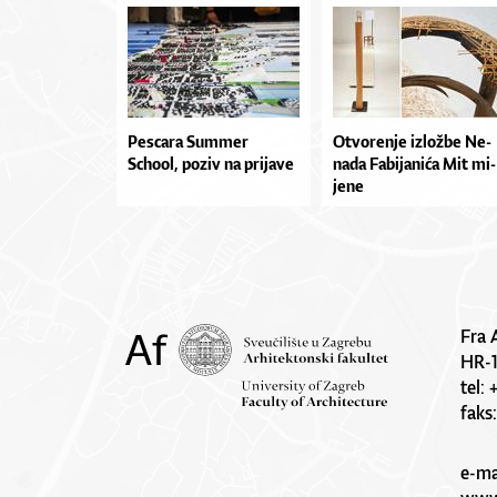
Pescara Summer
Otvo­re­nje izlož­be Ne­
School, poziv na prijave
na­da Fa­bi­ja­ni­ća Mit mi­
je­ne
Fra 
HR-
tel:
faks
e-ma