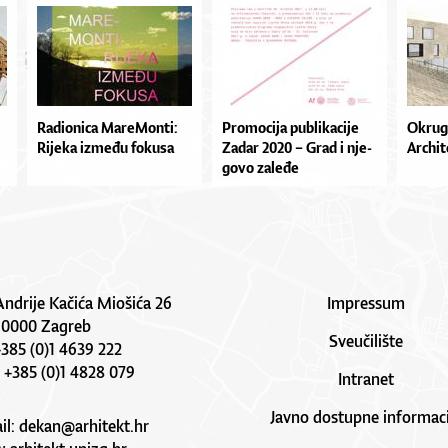
Ra­di­o­ni­ca Ma­re­Mon­ti:
Pro­mo­ci­ja pu­bli­ka­ci­je
Okrugl
Ri­je­ka iz­me­đu fo­ku­sa
Za­dar 2020 – Grad i nje­
Archit
go­vo za­le­đe
Andrije Kačića Miošića 26
Impressum
10000 Zagreb
Sveučilište
 +385 (0)1 4639 222
: +385 (0)1 4828 079
Intranet
Javno dostupne informaci
il:
dekan@arhitekt.hr