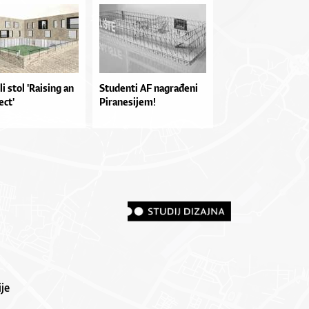
i stol 'Raising an
Studenti AF nagrađeni
ect'
Piranesijem!
je