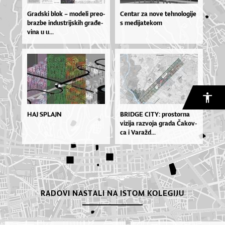
Grad­ski blok – mo­de­li pre­o­
Cen­tar za no­ve teh­no­lo­gi­je
braz­be in­dus­trij­skih gra­đe­
s me­di­ja­te­kom
vi­na u u...
HAJ SPLAJN
BRID­GE CI­TY: pros­tor­na
vi­zi­ja ra­zvo­ja gra­da Ča­kov­
ca i Va­ra­žd...
RADOVI NASTALI NA ISTOM KOLEGIJU