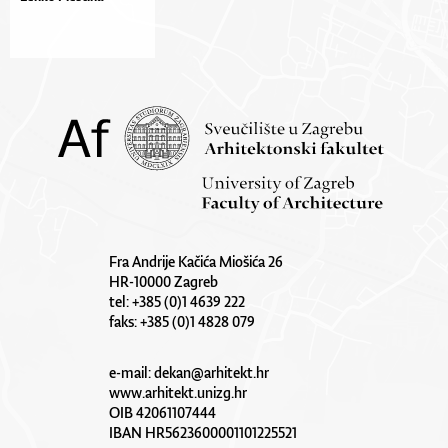
Fra Andrije Kačića Miošića 26
HR-10000 Zagreb
tel: +385 (0)1 4639 222
faks: +385 (0)1 4828 079
e-mail:
dekan@arhitekt.hr
www.arhitekt.unizg.hr
OIB 42061107444
IBAN HR5623600001101225521