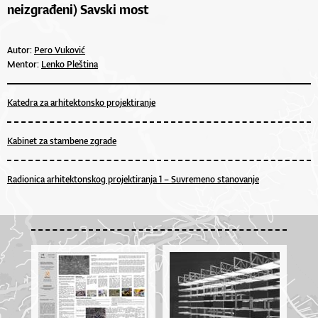
neizgrađeni) Savski most
Autor:
Pero Vuković
Mentor:
Lenko Pleština
Katedra za arhitektonsko projektiranje
Kabinet za stambene zgrade
Radionica arhitektonskog projektiranja 1 – Suvremeno stanovanje