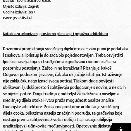
Izdavač: Epoha Šćitaroci d.o.o.
Mjesto izdanja: Zagreb
Godina izdanja: 1997
ISBN: 953-6115-13-1
Katedra za urbanizam, prostorno planiranje i pejsažnu arhitekturu
Pozornica promatranja središnjeg dijela otoka Hvara puna je podataka
i znakova, ali pristup je do sada bio pojednostavljen. Treba osvijetliti
ljudska naselja koja su tisućljećima izgrađivana i radom izašla na
pozornicu postojanja. Zašto ih ne istraživati? Pitanje je: kako?
Odgovor podrazumijeva sve, čak ako uključuje i slutnju. Istraživanje
nije zaključak, nego iznad svega poticaj. Tijekom duge povijesti
oblikovani ljudski prostori zahtijevaju podudaranje s novim, a ne da ih
se nijeće i potire. Duga tradicija graditeljstva sadržana u naseljima
središnjeg dijela otoka Hvara pruža mogućnost analize analize
tradicijske arhitekture. Prikazima prostorne artikulacije središnjeg
dijela otoka, prikazima naselja značajnih područja, te građevina koje
nastaju prema zahtjevima života i obličju tla, nastaju obilježja
graditeljstva i učinkovite međuovisnosti. Opetovanje djelatnosti