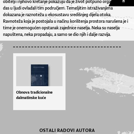
obitelji i njihovo kretanje pokazuju da je život potpuno organiziran i
das u ljudi ovladali tim područjem. Temeljitim istraživanjima
dokazana je raznoteža u ekosustavu središnjeg dijela otoka.
Ravnoteža koja je postojala u načinu korištenja prostora narušena je i
time je onemogućen opstanak zajednice naselja. Neka su naselja
napuštena, neka propadaju, a samo se dio njih i dalje razvija.
Obnova tradicionalne
dalmatinske kuće
OSTALI RADOVI AUTORA