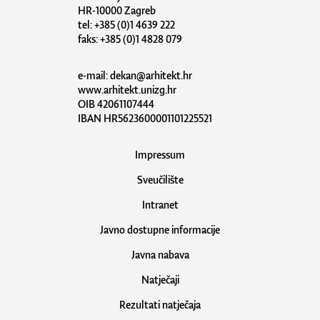
HR-10000 Zagreb
tel: +385 (0)1 4639 222
faks: +385 (0)1 4828 079
e-mail:
dekan@arhitekt.hr
www.arhitekt.unizg.hr
OIB 42061107444
IBAN HR5623600001101225521
Impressum
Sveučilište
Intranet
Javno dostupne informacije
Javna nabava
Natječaji
Rezultati natječaja