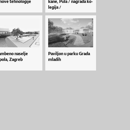
no­ve teh­no­lo­gi­je
ka­ne, Pu­la / na­gra­da ko­
le­gi­ja /
ambeno naselje
Paviljon u parku Grada
pola, Zagreb
mladih