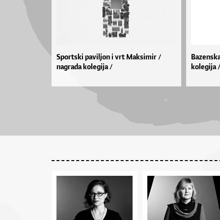
Sportski paviljon i vrt Maksimir /
Bazenska
nagrada kolegija /
kolegija 