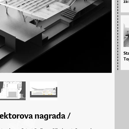
za 
St
To
rektorova nagrada /