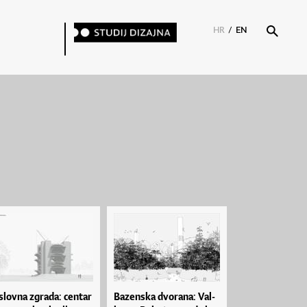
HR
/
EN
slov­na zgra­da: cen­tar
Ba­zen­ska dvo­ra­na: Val­