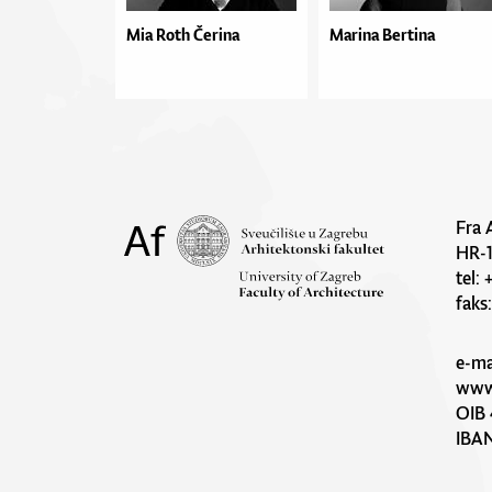
Mia Roth Čerina
Marina Bertina
Fra 
HR-
tel:
faks
e-ma
www.
OIB 
IBA