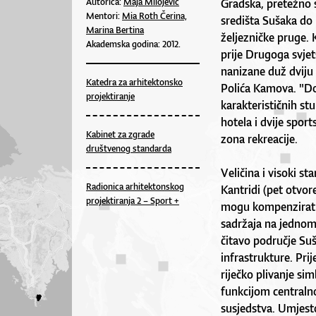
Autorica:
Maja Milojević
Gradska, pretežno s
Mentori:
Mia Roth Čerina,
središta Sušaka do
Marina Bertina
željezničke pruge. 
Akademska godina: 2012.
prije Drugoga svjet
nanizane duž dviju p
Katedra za arhitektonsko
Polića Kamova. "Do
projektiranje
karakterističnih stu
hotela i dvije sport
Kabinet za zgrade
zona rekreacije.
društvenog standarda
Veličina i visoki s
Radionica arhitektonskog
Kantridi (pet otvor
projektiranja 2 – Sport +
mogu kompenzirati 
sadržaja na jednom 
čitavo područje Suš
infrastrukture. Pr
riječko plivanje si
funkcijom centraln
susjedstva. Umjesto