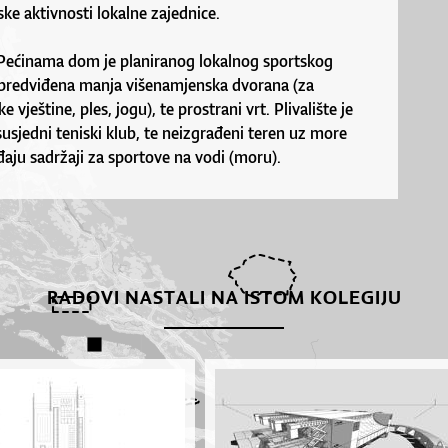
e aktivnosti lokalne zajednice.
 Pećinama dom je planiranog lokalnog sportskog
 predviđena manja višenamjenska dvorana (za
 vještine, ples, jogu), te prostrani vrt. Plivalište je
 susjedni teniski klub, te neizgrađeni teren uz more
aju sadržaji za sportove na vodi (moru).
RADOVI NASTALI NA ISTOM KOLEGIJU