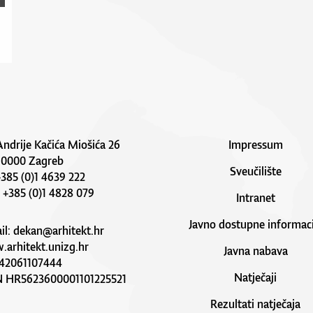
Andrije Kačića Miošića 26
Impressum
10000 Zagreb
Sveučilište
 +385 (0)1 4639 222
: +385 (0)1 4828 079
Intranet
Javno dostupne informaci
il:
dekan@arhitekt.hr
arhitekt.unizg.hr
Javna nabava
42061107444
Natječaji
N HR5623600001101225521
Rezultati natječaja