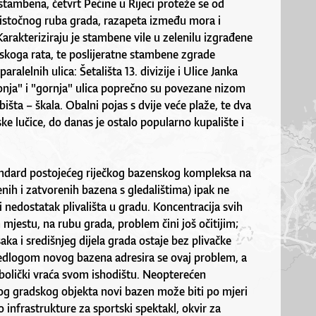
tambena, četvrt Pećine u Rijeci proteže se od
 istočnog ruba grada, razapeta između mora i
Karakteriziraju je stambene vile u zelenilu izgrađene
skoga rata, te poslijeratne stambene zgrade
aralelnih ulica: Šetališta 13. divizije i Ulice Janka
nja" i "gornja" ulica poprečno su povezane nizom
bišta – škala. Obalni pojas s dvije veće plaže, te dva
ske lučice, do danas je ostalo popularno kupalište i
tandard postojećeg riječkog bazenskog kompleksa na
enih i zatvorenih bazena s gledalištima) ipak ne
nedostatak plivališta u gradu. Koncentracija svih
mjestu, na rubu grada, problem čini još očitijim;
aka i središnjeg dijela grada ostaje bez plivačke
ijedlogom novog bazena adresira se ovaj problem, a
mbolički vraća svom ishodištu. Neopterećen
og gradskog objekta novi bazen može biti po mjeri
 infrastrukture za sportski spektakl, okvir za