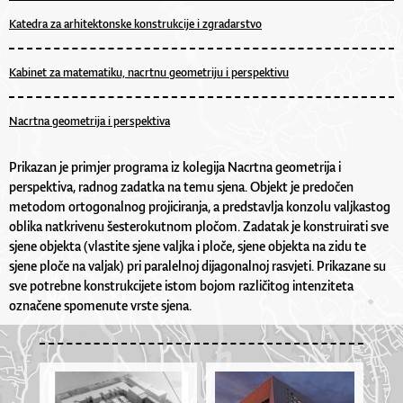
Katedra za arhitektonske konstrukcije i zgradarstvo
Kabinet za matematiku, nacrtnu geometriju i perspektivu
Nacrtna geometrija i perspektiva
Prikazan je primjer programa iz kolegija Nacrtna geometrija i
perspektiva, radnog zadatka na temu sjena. Objekt je predočen
metodom ortogonalnog projiciranja, a predstavlja konzolu valjkastog
oblika natkrivenu šesterokutnom pločom. Zadatak je konstruirati sve
sjene objekta (vlastite sjene valjka i ploče, sjene objekta na zidu te
sjene ploče na valjak) pri paralelnoj dijagonalnoj rasvjeti. Prikazane su
sve potrebne konstrukcijete istom bojom različitog intenziteta
označene spomenute vrste sjena.