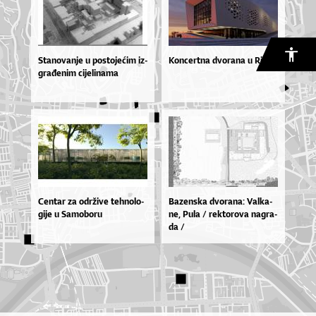
Sta­no­va­nje u pos­to­je­ćim iz­
Koncertna dvorana u Rijeci
gra­đe­nim ci­je­li­na­ma
Cen­tar za odr­ži­ve teh­no­lo­
Ba­zen­ska dvo­ra­na: Val­ka­
gi­je u Sa­mo­bo­ru
ne, Pu­la / rek­to­ro­va na­gra­
da /