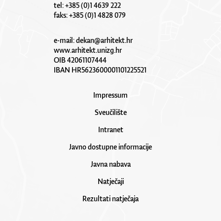
tel: +385 (0)1 4639 222
faks: +385 (0)1 4828 079
e-mail:
dekan@arhitekt.hr
www.arhitekt.unizg.hr
OIB 42061107444
IBAN HR5623600001101225521
Impressum
Sveučilište
Intranet
Javno dostupne informacije
Javna nabava
Natječaji
Rezultati natječaja