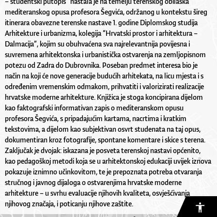
– studentski putopis” nastala je na temelju terenskog obilaska
mediteranskog opusa profesora Šegvića, održanog u kontekstu šireg
itinerara obavezne terenske nastave 1. godine Diplomskog studija
Arhitekture i urbanizma, kolegija “Hrvatski prostor i arhitektura –
Dalmacija”, kojim su obuhvaćena sva najrelevantnija povijesna i
suvremena arhitektonska i urbanistička ostvarenja na zemljopisnom
potezu od Zadra do Dubrovnika. Poseban predmet interesa bio je
način na koji će nove generacije budućih arhitekata, na licu mjesta i s
određenim vremenskim odmakom, prihvatiti i valorizirati realizacije
hrvatske moderne arhitekture. Knjižica je stoga koncipirana dijelom
kao faktografski informativan zapis o mediteranskom opusu
profesora Šegvića, s pripadajućim kartama, nacrtima i kratkim
tekstovima, a dijelom kao subjektivan osvrt studenata na taj opus,
dokumentiran kroz fotografije, spontane komentare i skice s terena.
Zaključak je dvojak: iskazana je posveta terenskoj nastavi općenito,
kao pedagoškoj metodi koja se u arhitektonskoj edukaciji uvijek iznova
pokazuje iznimno učinkovitom, te je prepoznata potreba otvaranja
stručnog i javnog dijaloga o ostvarenjima hrvatske moderne
arhitekture – u svrhu evaluacije njihovih kvaliteta, osvješćivanja
njihovog značaja, i poticanju njihove zaštite.