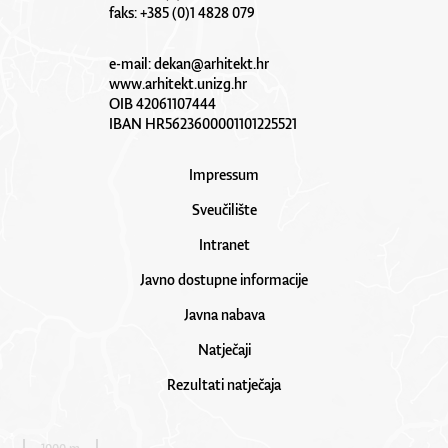
faks: +385 (0)1 4828 079
e-mail:
dekan@arhitekt.hr
www.arhitekt.unizg.hr
OIB 42061107444
IBAN HR5623600001101225521
Impressum
Sveučilište
Intranet
Javno dostupne informacije
Javna nabava
Natječaji
Rezultati natječaja