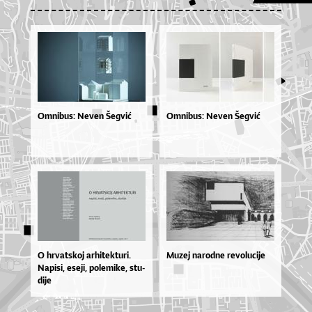
Omnibus: Neven Šegvić
Omnibus: Neven Šegvić
O hr­vat­skoj ar­hi­tek­tu­ri.
Muzej narodne revolucije
Na­pi­si, ese­ji, po­le­mi­ke, stu­
di­je