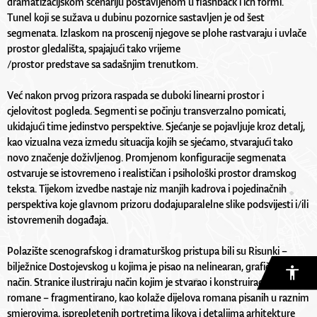
dramatizacijskom scenariju postavljenom u flashback i ich formi.
Tunel koji se sužava u dubinu pozornice sastavljen je od šest
segmenata. Izlaskom na proscenij njegove se plohe rastvaraju i uvlače
prostor gledališta, spajajući tako vrijeme
/prostor predstave sa sadašnjim trenutkom.
Već nakon prvog prizora raspada se duboki linearni prostor i
cjelovitost pogleda. Segmenti se počinju transverzalno pomicati,
ukidajući time jedinstvo perspektive. Sjećanje se pojavljuje kroz detalj,
kao vizualna veza izmedu situacija kojih se sjećamo, stvarajući tako
novo značenje doživljenog. Promjenom konfiguracije segmenata
ostvaruje se istovremeno i realističan i psihološki prostor dramskog
teksta. Tijekom izvedbe nastaje niz manjih kadrova i pojedinačnih
perspektiva koje glavnom prizoru dodajuparalelne slike podsvijesti i/ili
istovremenih događaja.
Polazište scenografskog i dramaturškog pristupa bili su Risunki –
bilježnice Dostojevskog u kojima je pisao na nelinearan, grafički složen
način. Stranice ilustriraju način kojim je stvarao i konstruirao svoje
romane – fragmentirano, kao kolaže dijelova romana pisanih u raznim
smjerovima, isprepletenih portretima likova i detaljima arhitekture