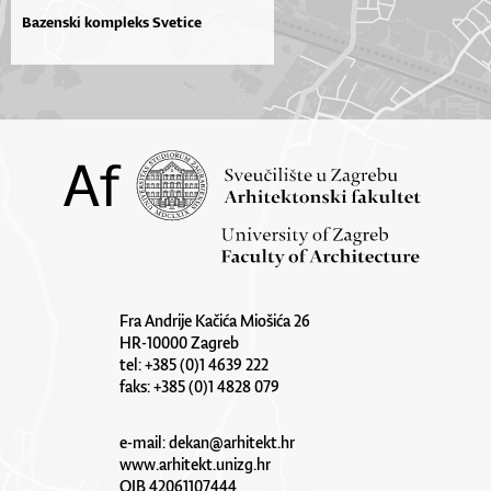
Bazenski kompleks Svetice
Fra Andrije Kačića Miošića 26
HR-10000 Zagreb
tel: +385 (0)1 4639 222
faks: +385 (0)1 4828 079
e-mail:
dekan@arhitekt.hr
www.arhitekt.unizg.hr
OIB 42061107444