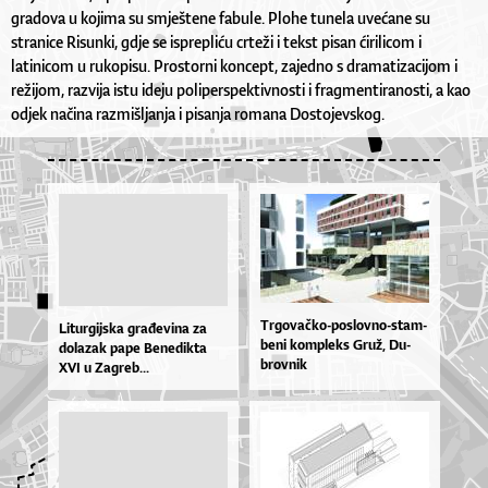
gradova u kojima su smještene fabule. Plohe tunela uvećane su
stranice Risunki, gdje se isprepliću crteži i tekst pisan ćirilicom i
latinicom u rukopisu. Prostorni koncept, zajedno s dramatizacijom i
režijom, razvija istu ideju poliperspektivnosti i fragmentiranosti, a kao
odjek načina razmišljanja i pisanja romana Dostojevskog.
Tr­go­va­čko­-po­slov­no­-stam­
Li­tur­gij­ska gra­đe­vi­na za
be­ni kom­ple­ks Gruž, Du­
do­la­zak pa­pe Be­ne­dik­ta
brov­nik
XVI u Za­greb...