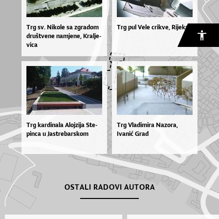
Trg sv. Ni­ko­le sa zgra­dom
Trg pul Vele crikve, Rijeka
druš­tve­ne na­mje­ne, Kra­lje­
vi­ca
Trg kar­di­na­la Aloj­zi­ja Ste­
Trg Vladimira Nazora,
pin­ca u Jas­tre­bar­skom
Ivanić Grad
OSTALI RADOVI AUTORA