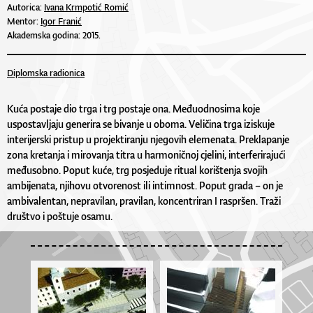
Autorica:
Ivana Krmpotić Romić
Mentor:
Igor Franić
Akademska godina: 2015.
Diplomska radionica
Kuća postaje dio trga i trg postaje ona. Međuodnosima koje
uspostavljaju generira se bivanje u oboma. Veličina trga iziskuje
interijerski pristup u projektiranju njegovih elemenata. Preklapanje
zona kretanja i mirovanja titra u harmoničnoj cjelini, interferirajući
međusobno. Poput kuće, trg posjeduje ritual korištenja svojih
ambijenata, njihovu otvorenost ili intimnost. Poput grada – on je
ambivalentan, nepravilan, pravilan, koncentriran I raspršen. Traži
društvo i poštuje osamu.