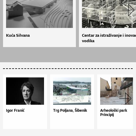
Kuća Silvana
Centar za istraživanje i inova
vodika
Igor Franić
Trg Poljana, Šibenik
Arheološki park
Principij