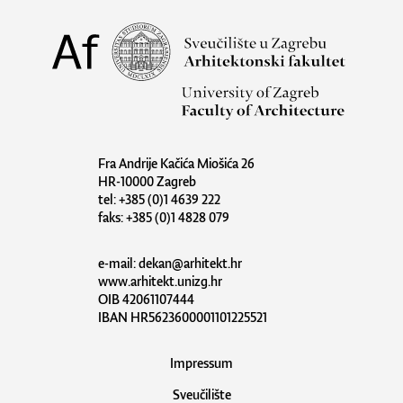
Fra Andrije Kačića Miošića 26
HR-10000 Zagreb
tel: +385 (0)1 4639 222
faks: +385 (0)1 4828 079
e-mail:
dekan@arhitekt.hr
www.arhitekt.unizg.hr
OIB 42061107444
IBAN HR5623600001101225521
Impressum
Sveučilište