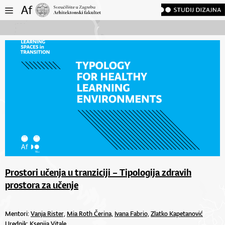
Prostori učenja u tranziciji – Tipologija zdravih
prostora za učenje
Mentori:
Vanja Rister,
Mia Roth Čerina,
Ivana Fabrio,
Zlatko Kapetanović
Urednik: Ksenija Vitale