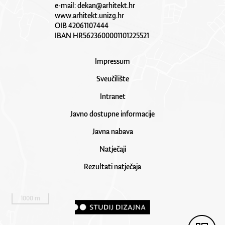
e-mail:
dekan@arhitekt.hr
www.arhitekt.unizg.hr
OIB 42061107444
IBAN HR5623600001101225521
Impressum
Sveučilište
Intranet
Javno dostupne informacije
Javna nabava
Natječaji
Rezultati natječaja
1000 m