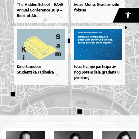
The Hid­den Scho­ol – EA­AE
Mare-Monti: Grad između
An­nu­al Con­fe­ren­ce 2019 –
fokusa
Bo­ok of Ab...
Kino Samobor –
Is­tra­ži­va­nje par­ti­ci­pa­tiv­
Studentska radionica
nog po­ten­ci­ja­la gra­đa­na u
pla­ni­ra­nj...