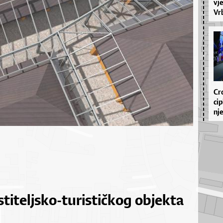
vje
Vr­
Cro
ci­
nje
titeljsko-turističkog objekta