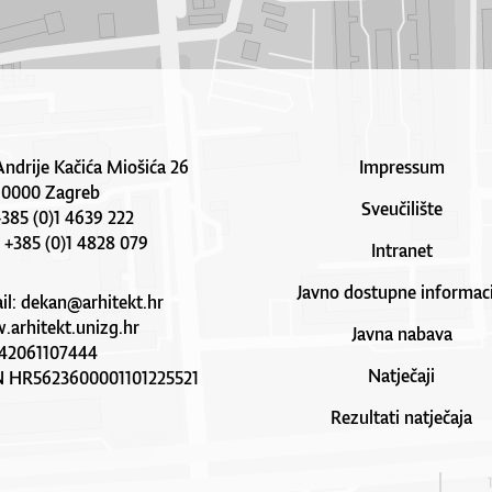
Andrije Kačića Miošića 26
Impressum
10000 Zagreb
Sveučilište
 +385 (0)1 4639 222
: +385 (0)1 4828 079
Intranet
Javno dostupne informaci
il:
dekan@arhitekt.hr
arhitekt.unizg.hr
Javna nabava
42061107444
Natječaji
N HR5623600001101225521
Rezultati natječaja