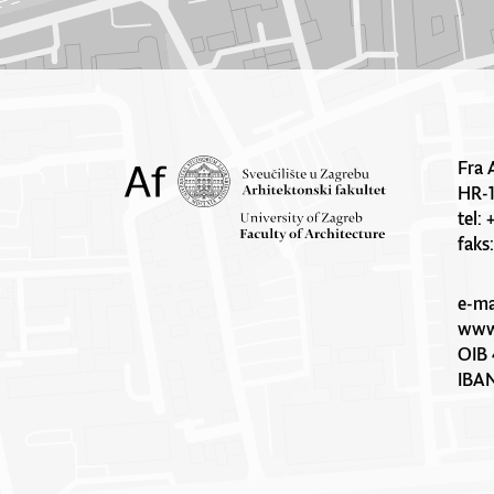
Fra 
HR-
tel:
faks
e-ma
www.
OIB 
IBA