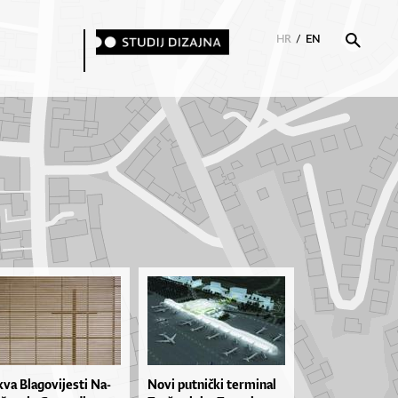
HR
/
EN
kva Bla­go­vi­jes­ti Na­
No­vi put­ni­čki ter­mi­nal