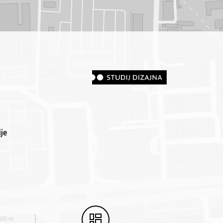
je
100 m