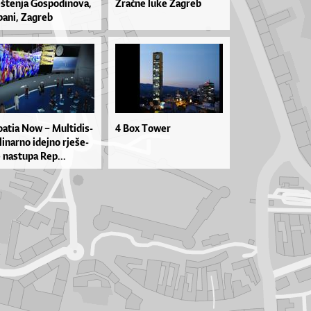
š­ten­ja Gos­po­di­no­va,
Zra­čne lu­ke Za­greb
ba­ni, Za­greb
­a­tia Now – Mul­ti­dis­
4 Box Tower
pli­nar­no idej­no rje­še­
 nas­tu­pa Rep...