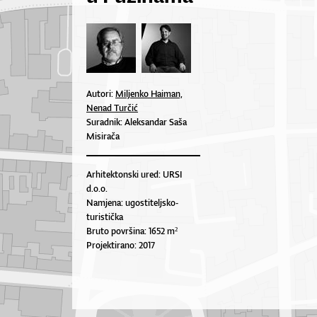
Autori:
Miljenko Haiman,
Nenad Turčić
Suradnik: Aleksandar Saša
Misirača
Arhitektonski ured: URSI
d.o.o.
Namjena: ugostiteljsko-
turistička
Bruto površina: 1652 m²
Projektirano: 2017