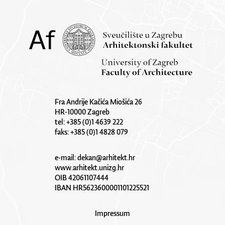
Fra Andrije Kačića Miošića 26
HR-10000 Zagreb
tel: +385 (0)1 4639 222
faks: +385 (0)1 4828 079
e-mail:
dekan@arhitekt.hr
www.arhitekt.unizg.hr
OIB 42061107444
IBAN HR5623600001101225521
Impressum