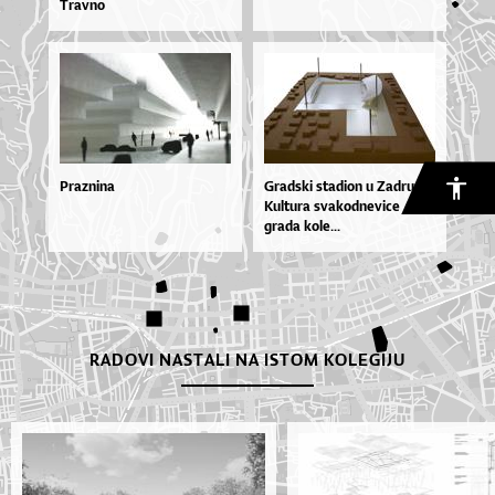
Trav­no
Praznina
Grad­ski sta­di­on u Za­dru:
Kul­tu­ra sva­kod­ne­vi­ce / na­
gra­da ko­le...
RADOVI NASTALI NA ISTOM KOLEGIJU