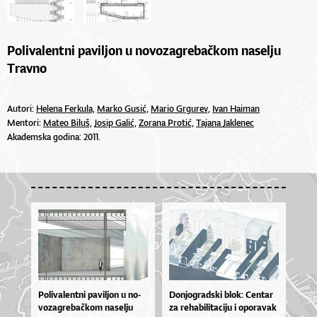
Polivalentni paviljon u novozagrebačkom naselju
Travno
Autori:
Helena Ferkula,
Marko Gusić,
Mario Grgurev,
Ivan Haiman
Mentori:
Mateo Biluš,
Josip Galić,
Zorana Protić,
Tajana Jaklenec
Akademska godina: 2011.
Po­li­va­len­tni pa­vil­jon u no­
Don­jo­grad­ski blo­k: Cen­tar
vo­za­gre­ba­čkom na­sel­ju
za re­ha­bi­li­ta­ci­ju i opo­ra­vak