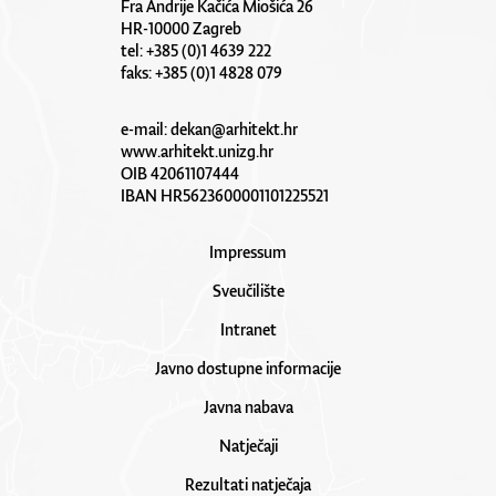
Fra Andrije Kačića Miošića 26
HR-10000 Zagreb
tel: +385 (0)1 4639 222
faks: +385 (0)1 4828 079
e-mail:
dekan@arhitekt.hr
www.arhitekt.unizg.hr
OIB 42061107444
IBAN HR5623600001101225521
Impressum
Sveučilište
Intranet
Javno dostupne informacije
Javna nabava
Natječaji
Rezultati natječaja