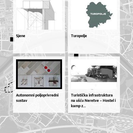
Sjene
Turopolje
Autonomni poljoprivredni
Tu­ris­ti­čka in­fras­truk­tu­ra
sustav
na uš­ću Ne­re­tve – Hos­tel i
ka­mp z...