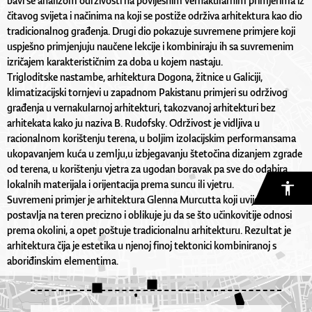
bavi se analizom održivosti na povijesnim vernakularnim primjerima iz
čitavog svijeta i načinima na koji se postiže održiva arhitektura kao dio
tradicionalnog građenja. Drugi dio pokazuje suvremene primjere koji
uspješno primjenjuju naučene lekcije i kombiniraju ih sa suvremenim
izričajem karakterističnim za doba u kojem nastaju.
Trigloditske nastambe, arhitektura Dogona, žitnice u Galiciji,
klimatizacijski tornjevi u zapadnom Pakistanu primjeri su održivog
građenja u vernakularnoj arhitekturi, takozvanoj arhitekturi bez
arhitekata kako ju naziva B. Rudofsky. Održivost je vidljiva u
racionalnom korištenju terena, u boljim izolacijskim performansama
ukopavanjem kuća u zemlju,u izbjegavanju štetočina dizanjem zgrade
od terena, u korištenju vjetra za ugodan boravak pa sve do odabira
lokalnih materijala i orijentacija prema suncu ili vjetru.
Suvremeni primjer je arhitektura Glenna Murcutta koji uvijek kuću
postavlja na teren precizno i oblikuje ju da se što učinkovitije odnosi
prema okolini, a opet poštuje tradicionalnu arhitekturu. Rezultat je
arhitektura čija je estetika u njenoj finoj tektonici kombiniranoj s
aboriđinskim elementima.