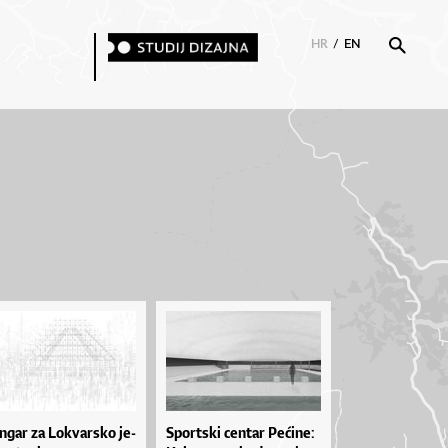
HR
/
EN
­gar za Lo­kvar­sko je­
Spor­tski cen­tar Pe­ći­ne: