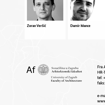
Zoran Veršić
Damir Mance
Fra 
HR-
tel:
faks
e-ma
www.