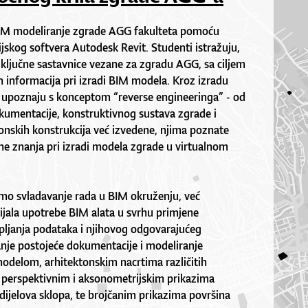
BIM modeliranje zgrade AGG fakulteta pomoću
ijskog softvera Autodesk Revit. Studenti istražuju,
že ključne sastavnice vezane za zgradu AGG, sa ciljem
h informacija pri izradi BIM modela. Kroz izradu
 upoznaju s konceptom “reverse engineeringa” - od
okumentacije, konstruktivnog sustava zgrade i
onskih konstrukcija već izvedene, njima poznate
ne znanja pri izradi modela zgrade u virtualnom
samo svladavanje rada u BIM okruženju, već
ijala upotrebe BIM alata u svrhu primjene
pljanja podataka i njihovog odgovarajućeg
vanje postojeće dokumentacije i modeliranje
modelom, arhitektonskim nacrtima različitih
, perspektivnim i aksonometrijskim prikazima
h dijelova sklopa, te brojčanim prikazima površina