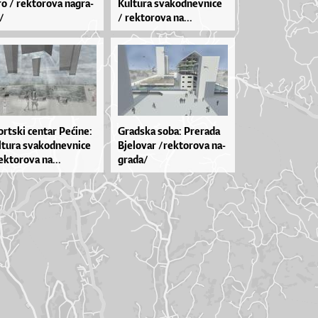
ro / rek­to­ro­va na­gra­
Kul­tu­ra sva­kod­nev­ni­ce
/
/ rek­to­ro­va na...
r­tski cen­tar Pe­ći­ne:
Grad­ska so­ba: Pre­ra­da
­tu­ra sva­kod­nev­ni­ce
Bje­lo­var /rek­to­ro­va na­
ek­to­ro­va na...
gra­da/