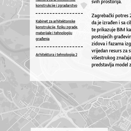
svih prostorija.
konstrukcije i zgradarstvo
Zagrebački potres 
Kabinet za arhitektonske
da je izrađen i sa 
konstrukcije, fiziku zgrade,
te prikazuje BIM ka
materijale i tehnologiju
postojećih građevi
građenja
zidova i fazama izg
vrijedan resurs za 
Arhitektura i tehnologija 2
višestrukog značaja
predstavlja model z