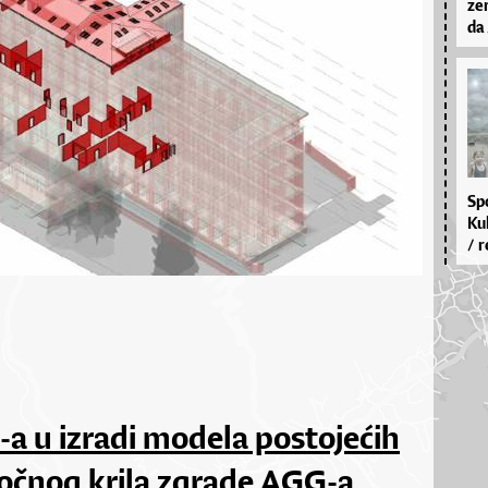
ze­
da 
Spo
Kul
/ r
a u izradi modela postojećih
točnog krila zgrade AGG-a