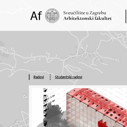
Radovi
Studentski radovi