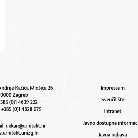
Andrije Kačića Miošića 26
Impressum
10000 Zagreb
Sveučilište
 +385 (0)1 4639 222
: +385 (0)1 4828 079
Intranet
Javno dostupne informaci
il:
dekan@arhitekt.hr
arhitekt.unizg.hr
Javna nabava