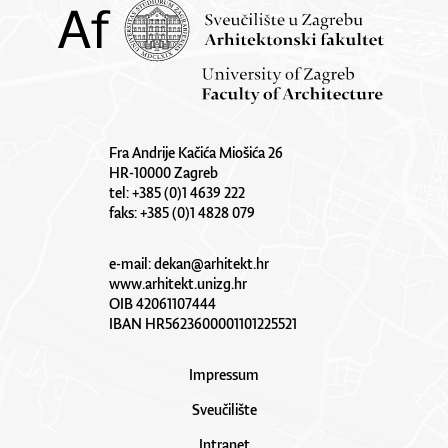
Fra Andrije Kačića Miošića 26
HR-10000 Zagreb
tel: +385 (0)1 4639 222
faks: +385 (0)1 4828 079
e-mail:
dekan@arhitekt.hr
www.arhitekt.unizg.hr
OIB 42061107444
IBAN HR5623600001101225521
Impressum
Sveučilište
Intranet