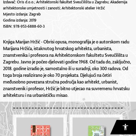
Izdavač: Oris d.o.o.; Arhitektonski fakultet Sveučilišta u Zagrebu; Akademija
arhitektonske umjetnosti i zanosti; Arhitektonski atelier Hržić
Mjesto izdanja: Zagreb
Godina izdanja: 2019
ISBN: 978-953-6888-60-3
Knjiga Marijan Hržić - Obrisi opusa, monografija je o autorskom radu
Marijana Hržića, istaknutog hrvatskog arhitekta, urbanista,
znanstvenika i profesora na Arhitektonskom fakultetu Sveučilišta u
Zagrebu. Javno je počeo djelovati godine 1968. Od tada do, zaključno,
2018. godine izradio je, samostalno ili u suradnji, oko 300 radova. Od
toga broja realizirano je oko 70 projekata. Djelujući na četiri
međusobno povezana stručna područja kao arhitekt, urbanist,
znanstvenik i profesor, Hržić je bitno utjecao na suvremenu hrvatsku
arhitekturu i na urbanističku misao.