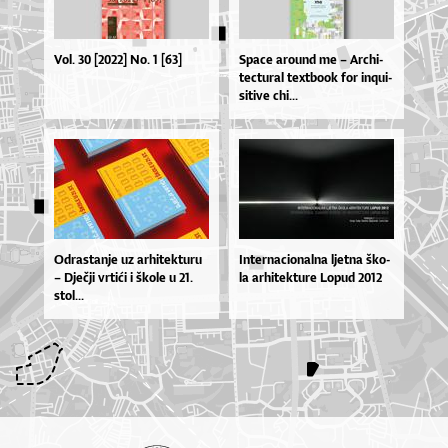
Vol. 30 [2022] No. 1 [63]
Spa­ce aro­u­nd me – Ar­chi­
te­ctu­ral te­xtbo­ok for inqu­i­
si­ti­ve chi...
Odras­ta­nje uz ar­hi­tek­tu­ru
In­ter­naci­o­nal­na ljet­na ško­
– Dje­čji vr­ti­ći i ško­le u 21.
la ar­hi­tek­tu­re Lo­pud 2012
stol...