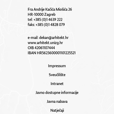
Fra Andrije Kačića Miošića 26
HR-10000 Zagreb
tel: +385 (0)1 4639 222
faks: +385 (0)1 4828 079
e-mail:
dekan@arhitekt.hr
www.arhitekt.unizg.hr
OIB 42061107444
IBAN HR5623600001101225521
Impressum
Sveučilište
Intranet
Javno dostupne informacije
Javna nabava
Natječaji