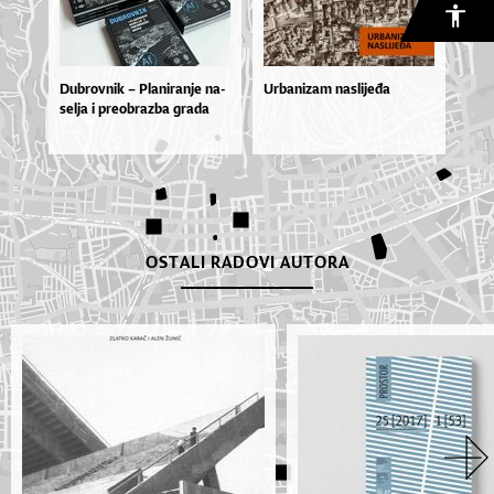
Du­brov­nik – Pla­ni­ra­nje na­
Urbanizam naslijeđa
sel­ja i pre­o­braz­ba gra­da
OSTALI RADOVI AUTORA