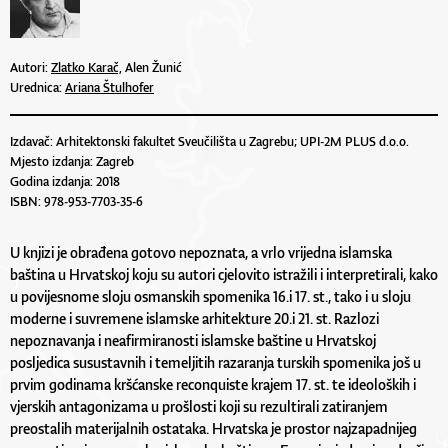
Autori:
Zlatko Karač,
Alen Žunić
Urednica:
Ariana Štulhofer
Izdavač: Arhitektonski fakultet Sveučilišta u Zagrebu; UPI-2M PLUS d.o.o.
Mjesto izdanja: Zagreb
Godina izdanja: 2018
ISBN: 978-953-7703-35-6
U knjizi je obrađena gotovo nepoznata, a vrlo vrijedna islamska
baština u Hrvatskoj koju su autori cjelovito istražili i interpretirali, kako
u povijesnome sloju osmanskih spomenika 16.i 17. st., tako i u sloju
moderne i suvremene islamske arhitekture 20.i 21. st. Razlozi
nepoznavanja i neafirmiranosti islamske baštine u Hrvatskoj
posljedica susustavnih i temeljitih razaranja turskih spomenika još u
prvim godinama kršćanske reconquiste krajem 17. st. te ideoloških i
vjerskih antagonizama u prošlosti koji su rezultirali zatiranjem
preostalih materijalnih ostataka. Hrvatska je prostor najzapadnijeg