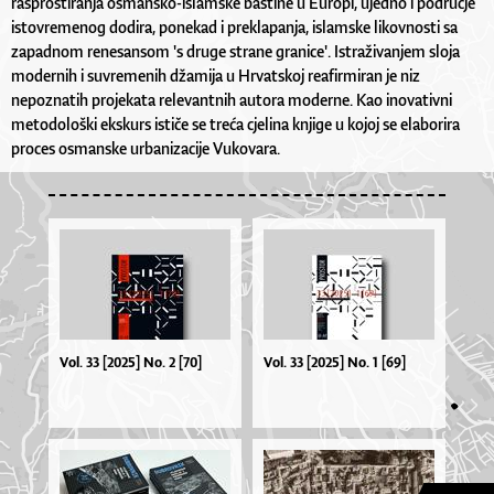
rasprostiranja osmansko-islamske baštine u Europi, ujedno i područje
istovremenog dodira, ponekad i preklapanja, islamske likovnosti sa
zapadnom renesansom 's druge strane granice'. Istraživanjem sloja
modernih i suvremenih džamija u Hrvatskoj reafirmiran je niz
nepoznatih projekata relevantnih autora moderne. Kao inovativni
metodološki ekskurs ističe se treća cjelina knjige u kojoj se elaborira
proces osmanske urbanizacije Vukovara.
Vol. 33 [2025] No. 2 [70]
Vol. 33 [2025] No. 1 [69]