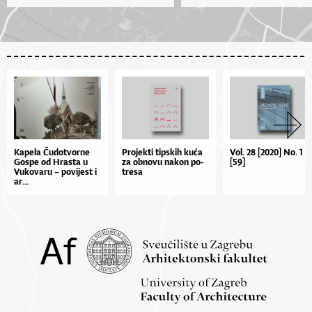
Ka­pe­la Ču­do­tvor­ne
Pro­jek­ti tip­skih ku­ća
Vol. 28 [2020] No. 1
Gos­pe od Hras­ta u
za ob­no­vu na­kon po­
[59]
Vu­ko­va­ru – po­vi­je­st i
tre­sa
ar...