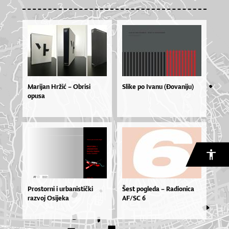
Marijan Hržić – Obrisi
Slike po Ivanu (Đovaniju)
opusa
Prostorni i urbanistički
Šest pogleda – Radionica
razvoj Osijeka
AF/SC 6