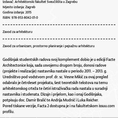
Izdavač: Arhitektonski fakultet Sveučilišta u Zagrebu
Mjesto izdanja: Zagreb
Godina izdanja: 2015
ISBN: 978-953-8042-01-0
Zavod za arhitekturu
Zavod za urbanizam, prostorno planiranje i pejsažnu arhitekturu
Godišnjak studentskih radova svoj komplement dobio je u ediciji Facte
Architectonice koja, sada usvojemu drugom broju, donosi radove
(projekte i realizacije) nastavnika nastale u periodu 2011. – 2013. g.
Uredništvo pod vodstvom prof. dr. sc. Vesne Mikić za ovaj pregled
odabralo je četrdeset projekata, šest teoretskih tekstova na temu
arhitektonskog crteža te četiri istraživačka rada nastala u suradnji
nastavnika i studenata. Dizajn i prijelom, kao i onaj Godišnjaka,
potpisuju doc. Damir Bralić te Andrija Mudnić i Luka Reicher.
Pored tiskane verzije, Facta 2 dostupna je i na fakultetskom issuu.com
profilu.