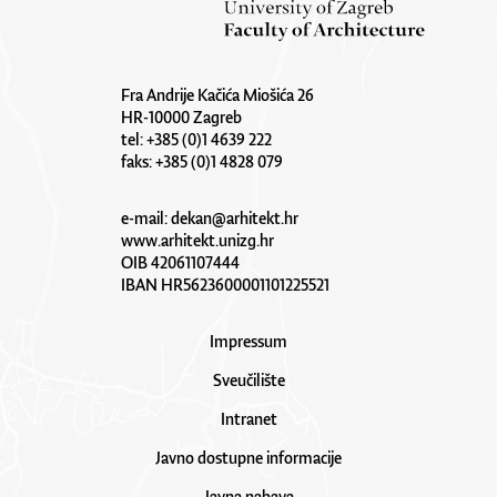
Fra Andrije Kačića Miošića 26
HR-10000 Zagreb
tel: +385 (0)1 4639 222
faks: +385 (0)1 4828 079
e-mail:
dekan@arhitekt.hr
www.arhitekt.unizg.hr
OIB 42061107444
IBAN HR5623600001101225521
Impressum
Sveučilište
Intranet
Javno dostupne informacije
Javna nabava