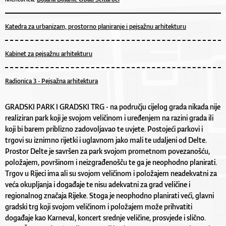
Katedra za urbanizam, prostorno planiranje i pejsažnu arhitekturu
Kabinet za pejsažnu arhitekturu
Radionica 3 - Pejsažna arhitektura
GRADSKI PARK I GRADSKI TRG - na području cijelog grada nikada nije
realiziran park koji je svojom veličinom i uređenjem na razini grada ili
koji bi barem priblizno zadovoljavao te uvjete. Postojeći parkovi i
trgovi su iznimno rijetki i uglavnom jako mali te udaljeni od Delte.
Prostor Delte je savršen za park svojom prometnom povezanošću,
položajem, površinom i neizgrađenošču te ga je neophodno planirati.
Trgov u Rijeci ima ali su svojom veličinom i položajem neadekvatni za
veća okupljanja i događaje te nisu adekvatni za grad veličine i
regionalnog značaja Rijeke. Stoga je neophodno planirati veći, glavni
gradski trg koji svojom veličinom i položajem može prihvatiti
događaje kao Karneval, koncert srednje veličine, prosvjede i slično.