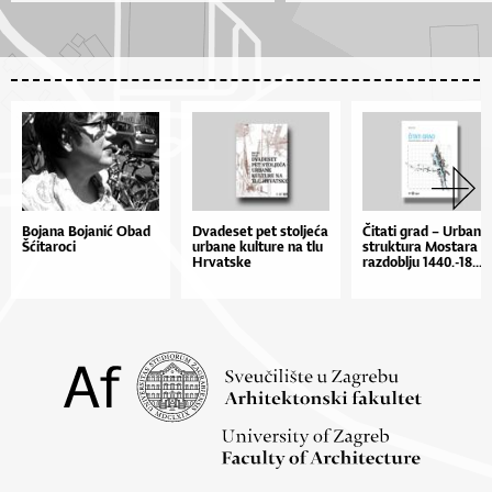
Bojana Bojanić Obad
Dva­de­set pet sto­lje­ća
Či­ta­ti grad – Ur­ba­na
Šćitaroci
ur­ba­ne kul­tu­re na tlu
str­uk­tu­ra Mos­ta­ra u
Hr­vat­ske
raz­do­bl­ju 1440.-18...