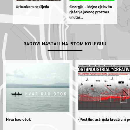
Urbanizam naslijeđa
Si­ner­gi­ja – idej­no cje­lo­vi­to
rje­še­nje jav­nog pros­to­ra
unu­tar...
RADOVI NASTALI NA ISTOM KOLEGIJU
Hvar kao otok
(Post)Industrijski kreativni p