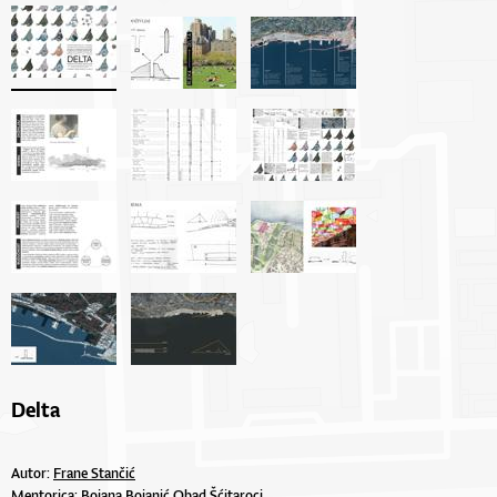
Delta
Autor:
Frane Stančić
Mentorica:
Bojana Bojanić Obad Šćitaroci