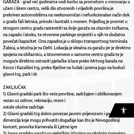
GARAŽA - grad već godinama vodi borbu sa prometom u mirovanju u
užem i širem centru, velik dio otvorenih i vrijednih površina je
prekriven automobilima na neekonomičan i nefunkcionalan način dok
u gradu fali šetnica, prirode i kontakt s morem. Prijedlog je promet u
strogom centru grada rasteretiti sa dvije garaža na ulaznim točkama,
na zapadu i istoku, te otvorene parkinge smjestiti u njih te dodatno
povečati kapacitet. Ona zapadna je u sklopu transportnog terminala
Žabica, a istočna je na Delti. Lokacija je idealna za garažu jer je direktno
spojena na obilaznicu, a istovremeno u samome centru grada te je
moguće direktno ostvariti pješačke izlaze preko Mrtvog kanala na
Korzo i Kazališni trg, preko Rječine na Sušak i prema jugu na budući
glavni trg, park i dr.
ZAKLJUČAK
1) Glavni gradski park što veće površine, sadržajem i oblikovanjem
vezan uz odmor, rekreaciju, more i
ostale okolne sadržaje
2) Glavni gradski trg dobro povezan javnim prijevozom i garažom,
dimenzija koje mogu prihvatiti događaje kao što je Novogodišnji
koncert, povorka Karnevala ili Ljetne igre
3) Javna gradska garaža sa pješačkim izlazima na okolnim trgovima,