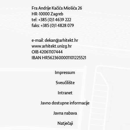
Fra Andrije Kačića Miošića 26
HR-10000 Zagreb
tel: +385 (0)1 4639 222
faks: +385 (0)1 4828 079
e-mail:
dekan@arhitekt.hr
www.arhitekt.unizg.hr
OIB 42061107444
IBAN HR5623600001101225521
Impressum
Sveučilište
Intranet
Javno dostupne informacije
Javna nabava
Natječaji