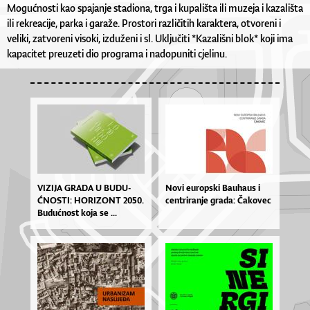
Mogućnosti kao spajanje stadiona, trga i kupališta ili muzeja i kazališta
ili rekreacije, parka i garaže. Prostori različitih karaktera, otvoreni i
veliki, zatvoreni visoki, izduženi i sl. Uključiti *Kazališni blok* koji ima
kapacitet preuzeti dio programa i nadopuniti cjelinu.
VI­ZI­JA GRA­DA U BU­DU­
No­vi eu­rop­ski Ba­u­ha­us i
ĆNOS­TI: HO­RI­ZO­NT 2050.
cen­tri­ra­nje gra­da: Ča­ko­vec
Bu­du­ćno­st ko­ja se ...