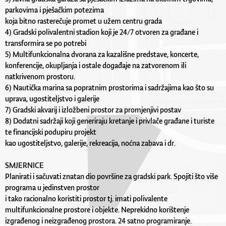
parkovima i pješačkim potezima
koja bitno rasterečuje promet u užem centru grada
4) Gradski polivalentni stadion koji je 24/7 otvoren za građane i
transformira se po potrebi
5) Multifunkcionalna dvorana za kazališne predstave, koncerte,
konferencije, okupljanja i ostale događaje na zatvorenom ili
natkrivenom prostoru.
6) Nautička marina sa popratnim prostorima i sadržajima kao što su
uprava, ugostiteljstvo i galerije
7) Gradski akvarij i izložbeni prostor za promjenjivi postav
8) Dodatni sadržaji koji generiraju kretanje i privlače građane i turiste
te financijski podupiru projekt
kao ugostiteljstvo, galerije, rekreacija, noćna zabava i dr.
SMJERNICE
Planirati i sačuvati znatan dio površine za gradski park. Spojiti što više
programa u jedinstven prostor
i tako racionalno koristiti prostor tj. imati polivalente
multifunkcionalne prostore i objekte. Neprekidno korištenje
izgrađenog i neizgrađenog prostora. 24 satno programiranje.