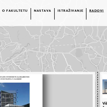
O FAKULTETU
NASTAVA
ISTRAŽIVANJE
RADOVI
Vi