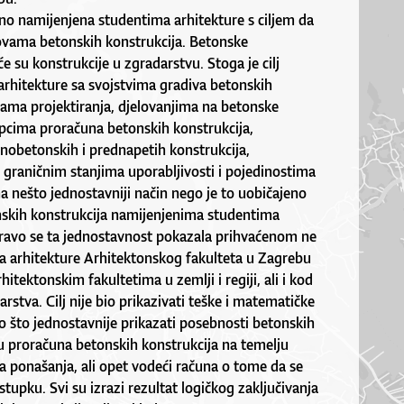
no namijenjena studentima arhitekture s ciljem da
ovama betonskih konstrukcija. Betonske
e su konstrukcije u zgradarstvu. Stoga je cilj
arhitekture sa svojstvima gradiva betonskih
vama projektiranja, djelovanjima na betonske
upcima proračuna betonskih konstrukcija,
obetonskih i prednapetih konstrukcija,
raničnim stanjima uporabljivosti i pojedinostima
na nešto jednostavniji način nego je to uobičajeno
skih konstrukcija namijenjenima studentima
ravo se ta jednostavnost pokazala prihvaćenom ne
 arhitekture Arhitektonskog fakulteta u Zagrebu
itektonskim fakultetima u zemlji i regiji, ali i kod
rstva. Cilj nije bio prikazivati teške i matematičke
 što jednostavnije prikazati posebnosti betonskih
ku proračuna betonskih konstrukcija na temelju
a ponašanja, ali opet vodeći računa o tome da se
tupku. Svi su izrazi rezultat logičkog zaključivanja