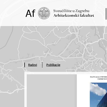
Radovi
Publikacije