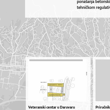
ponašanja betonski
tehničkom regulati
Veteranski centar u Daruvaru
Priručni