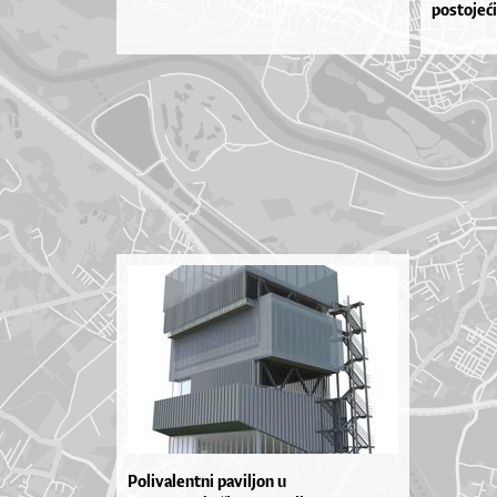
postojeći
Polivalentni paviljon u