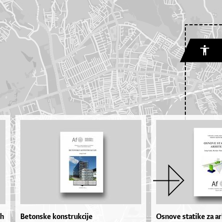
ih
Betonske konstrukcije
Osnove statike za a