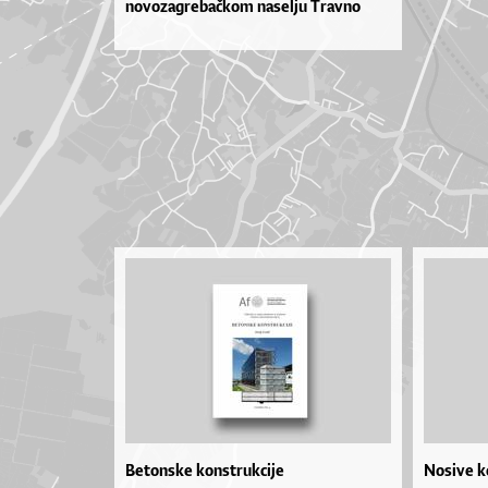
novozagrebačkom naselju Travno
Betonske konstrukcije
Nosive ko