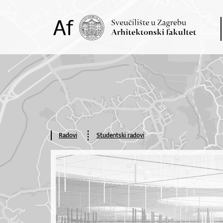
Radovi
Studentski radovi