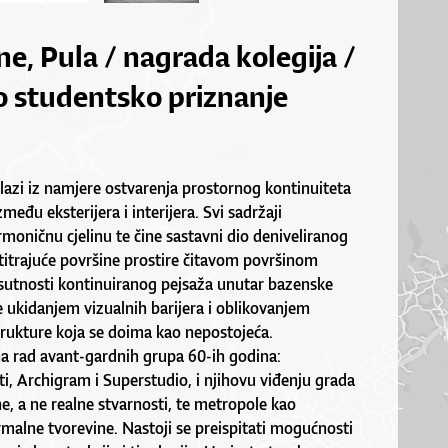
e, Pula / nagrada kolegija /
o studentsko priznanje
zlazi iz namjere ostvarenja prostornog kontinuiteta
zmeđu eksterijera i interijera. Svi sadržaji
rmoničnu cjelinu te čine sastavni dio deniveliranog
titrajuće površine prostire čitavom površinom
isutnosti kontinuiranog pejsaža unutar bazenske
 ukidanjem vizualnih barijera i oblikovanjem
trukture koja se doima kao nepostojeća.
na rad avant-gardnih grupa 60-ih godina:
, Archigram i Superstudio, i njihovu viđenju grada
, a ne realne stvarnosti, te metropole kao
rmalne tvorevine. Nastoji se preispitati mogućnosti