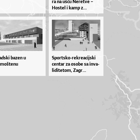
ra na uš­ću Ne­re­tve –
Hos­tel i ka­mp z...
adski bazen u
Spor­tsko­-re­kre­a­cij­ski
imoštenu
cen­tar za oso­be sa in­va­
li­di­te­tom, Za­gr...