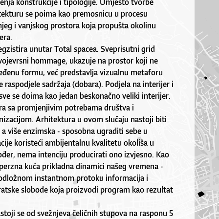
enja konstrukcije i tipologije. Umjesto tvorbe
hitekturu se poima kao premosnicu u procesu
jeg i vanjskog prostora koja propušta okolinu
era.
zistira unutar Total spacea. Sveprisutni grid
vojevrsni hommage, ukazuje na prostor koji ne
đenu formu, već predstavlja vizualnu metaforu
 raspodjele sadržaja (dobara). Podjela na interijer i
 sve se doima kao jedan beskonačno veliki interijer.
ra sa promjenjivim potrebama društva i
nizacijom. Arhitektura u ovom slučaju nastoji biti
a više enzimska - sposobna ugraditi sebe u
ije koristeći ambijentalnu kvalitetu okoliša u
đer, nema intenciju producirati ono izvjesno. Kao
sperzna kuća prikladna dinamici našeg vremena -
odložnom instantnom protoku informacija i
ratske slobode koja proizvodi program kao rezultat
stoji se od svežnjeva čeličnih stupova na rasponu 5