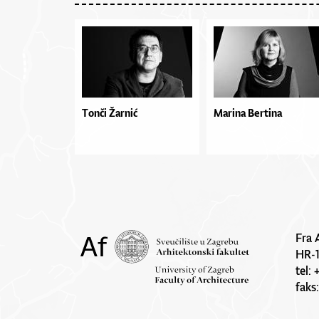
Tonči Žarnić
Marina Bertina
Fra 
HR-
tel:
faks