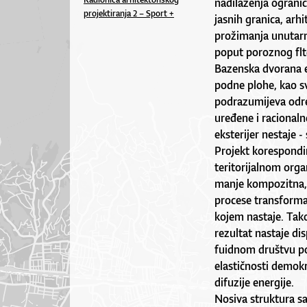
nadilaženja ogranič
projektiranja 2 – Sport +
jasnih granica, ar
prožimanja unutarn
poput poroznog flt
Bazenska dvorana eg
podne plohe, kao s
podrazumijeva odre
uređene i racionalne
eksterijer nestaje -
Projekt korespondi
teritorijalnom orga
manje kompozitna, 
procese transformac
kojem nastaje. Tako
rezultat nastaje di
fuidnom društvu p
elastičnosti demok
difuzije energije.
Nosiva struktura sa