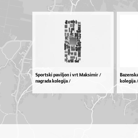
Sportski paviljon i vrt Maksimir /
Bazenska
nagrada kolegija /
kolegija 