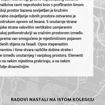
atkriva ravni neprohodni krov s profliranim limom
nji prostor bazena osvijetljen je kružnim
eralno osvjetljenje rubnih prostora ostvareno je
ostrukom opnom od lexana. S unutarnje strane
anjske strane valovitim vertikalno usmjerenim
ukoj potkonstrukciji sa zračnim prostorom između.
a prema van omogućeno je mjestimičnom pojavom
lenih stijena na fasadi. Opna stepenastim
avninu i time stvara različite dubine strehe i
re između unutarnjeg i vanjskog prostora. Elementi
o na nekim mjestima prekrivaju, a na nekim
čelje dinamičnijim.
RADOVI NASTALI NA ISTOM KOLEGIJU