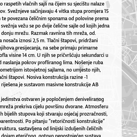
o raspetih vlačnih sajli na čijem su sjecištu nalaze
rov. Svežnjeve sačinjavaju 4 vitka stupa promjera 15
 te povezana čeličnim sponama od polovine prema
svežnja vežu se po dvije čelične sajle od kojih jedna
a donju mrežu. Razmak ravnina tih mreža, od.
a nosača iznosi 2,5 m. Tlačni štapovi, pridržani
jihova presijecanja, na sebe primaju primarne
ofla visine 14 cm. U njih se pričvršćuju sekundarci u
nad naslanja pokrov profliranog lima. Nošenje ruba
eometrijom istovjetnoj sajlama, no umjesto njih,
ačni štapovi. Nosiva konstrukcija razine -1
 riješena je sustavom masivne konstrukcije AB
 jedinstva ostvaren je popločenjem deniveliranog
 mreža prekriva cijelu površinu dvorane. Atmosferu
 bijelih stupova koji stvaraju osjećaj prozračnosti,
parentnosti. Po pitanju “retoričnosti konstrukcije”
ruktura, sastavljena od linijski izduljenih čeličnih
a dojam eteričnog, gotovo nepostojećeg sustava.