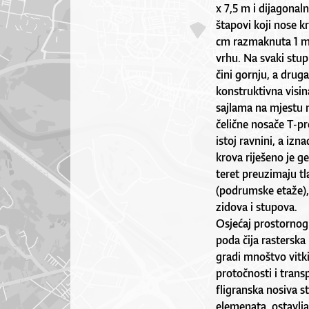
x 7,5 m i dijagonaln
štapovi koji nose k
cm razmaknuta 1 m
vrhu. Na svaki stup 
čini gornju, a drug
konstruktivna visin
sajlama na mjestu n
čelične nosače T-pr
istoj ravnini, a iz
krova riješeno je g
teret preuzimaju tl
(podrumske etaže),
zidova i stupova.
Osjećaj prostornog
poda čija rasterska
gradi mnoštvo vitkih
protočnosti i trans
fligranska nosiva st
elemenata, ostavlj