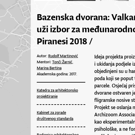
Bazenska dvorana: Valkan
uži izbor za međunarodn
Piranesi 2018 /
Autor:
Rudolf Martinović
Ideja projekta proi
Mentori:
Tonči Žarnić,
i ukidanja podjele i
Marina Bertina
objedinjeni su u ha
Akademska godina: 2017.
poda koji se poput 
parcele. Osjećaj pr
Katedra za arhitektonsko
dvorane ostvaren je
projektiranje
fligranske nosive s
Projekt se oslanja 
Kabinet za zgrade
Archizoom Associati
društvenog standarda
kao eksperimentalne
psihološke, a ne fo
Radionica arhitektonskog