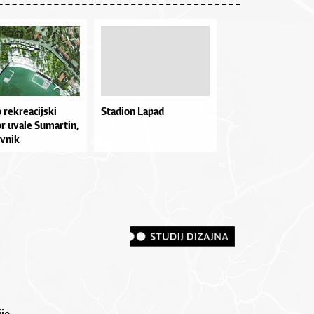
re­kre­a­cij­ski
Stadion Lapad
r uva­le Su­mar­tin,
v­nik