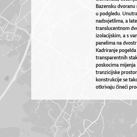
Bazensku dvoranu n
u podgledu. Unutraš
nadsvjetlima, a lat
translucentnom dv
izolacijskim, a s v
panelima na dvostr
Kadriranje pogeld
transparentnih stak
poskocima mijenja r
tranzicijske prosto
konstrukcije se tak
otkrivaju čineći pro