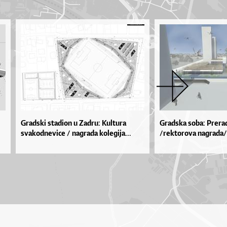
Gradski stadion u Zadru: Kultura
Gradska soba: Prera
svakodnevice / nagrada kolegija...
/rektorova nagrada/