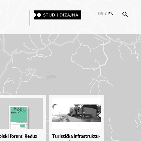
HR
/
EN
olski forum: Redux
Tu­ris­ti­čka in­fras­truk­tu­