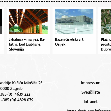
Ja­hal­ni­ca – ma­njež, Ra­
Bazen Gradski vrt,
Plaž­no 
kit­na, kod Lju­bl­ja­ne,
Osijek
pros­to
Slo­ve­ni­ja
Du­bro
Andrije Kačića Miošića 26
Impressum
10000 Zagreb
Sveučilište
 +385 (0)1 4639 222
: +385 (0)1 4828 079
Intranet