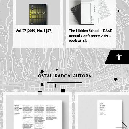
Vol. 27 [2019] No. 1 [57]
The Hid­den Scho­ol – EA­AE
An­nu­al Con­fe­ren­ce 2019 –
Bo­ok of Ab...
OSTALI RADOVI AUTORA