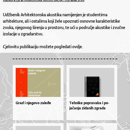
Udžbenik Arhitektonska akustika namijenjen je studentima
arhitekture, ali i ostalima koji žele upoznati osnovne karakteristike
zvuka, njegovog širenja u prostoru, te ući u područje akustike i zvučne
izolacije u zgradarstvu.
Cjelovitu publikaciju možete pogledati ovdje.
Grad i njegovo zaleđe
Teh­ni­ke po­pra­va­ka i po­
jačan­ja zi­da­nih zgra­da