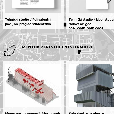
Tehnički studio / Polivalentni
Tehnički studio / Izbor stud
paviljon, pregled studentskih...
radova ak. god.
2014./2015.-2015./2016.
MENTORIRANI STUDENTSKI RADOVI
Mogućnost primjene BIM-a u izradi
Polivalentni paviljon u