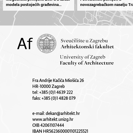
modela postojećih građevina...
novozagrebačkom naselju Tr
Fra Andrije Kačića Miošića 26
HR-10000 Zagreb
tel: +385 (0)1 4639 222
faks: +385 (0)1 4828 079
e-mail:
dekan@arhitekt.hr
www.arhitekt.unizg.hr
OIB 42061107444
IBAN HR5623600001101225521