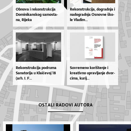
Ob­no­va i re­kon­str­uk­ci­ja
Re­kon­str­uk­ci­ja, do­grad­nja i
Do­mi­ni­kan­skog sa­mos­ta­
na­do­grad­nja Os­nov­ne ško­
na, Ri­je­ka
le Vla­dim...
Re­kon­str­uk­ci­ja po­dru­ma
Suv­re­me­no ko­riš­te­nje i
Sa­na­to­ri­ja u Kla­i­će­voj 18
kre­a­tiv­no uprav­lja­nje dvor­
(ar­h. I. F...
ci­ma, ku­rij...
OSTALI RADOVI AUTORA