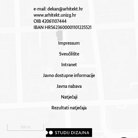
e-mail:
dekan@arhitekt.hr
www.arhitekt.unizg.hr
OIB 42061107444
IBAN HR5623600001101225521
Impressum
Sveučilište
Intranet
Javno dostupne informacije
Javna nabava
Natječaji
Rezultati natječaja
100 m