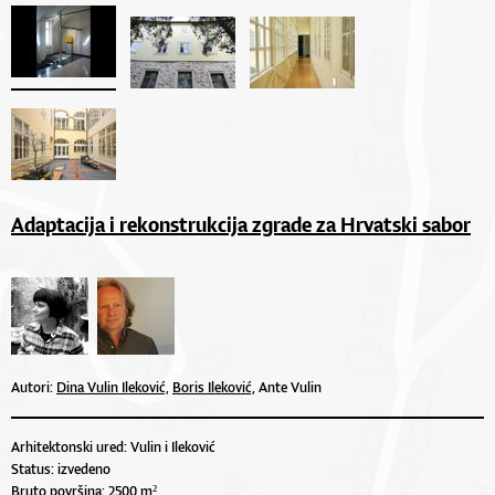
Adaptacija i rekonstrukcija zgrade za Hrvatski sabor
Autori:
Dina Vulin Ileković,
Boris Ileković,
Ante Vulin
Arhitektonski ured: Vulin i Ileković
Status: izvedeno
Bruto površina: 2500 m²