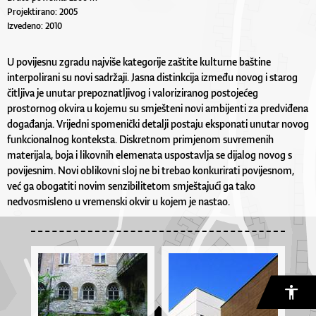
Projektirano: 2005
Izvedeno: 2010
U povijesnu zgradu najviše kategorije zaštite kulturne baštine
interpolirani su novi sadržaji. Jasna distinkcija između novog i starog
čitljiva je unutar prepoznatljivog i valoriziranog postojećeg
prostornog okvira u kojemu su smješteni novi ambijenti za predviđena
događanja. Vrijedni spomenički detalji postaju eksponati unutar novog
funkcionalnog konteksta. Diskretnom primjenom suvremenih
materijala, boja i likovnih elemenata uspostavlja se dijalog novog s
povijesnim. Novi oblikovni sloj ne bi trebao konkurirati povijesnom,
već ga obogatiti novim senzibilitetom smještajući ga tako
nedvosmisleno u vremenski okvir u kojem je nastao.