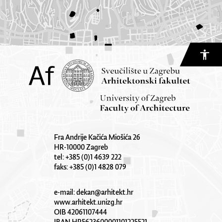
Fra Andrije Kačića Miošića 26
HR-10000 Zagreb
tel: +385 (0)1 4639 222
faks: +385 (0)1 4828 079
e-mail:
dekan@arhitekt.hr
www.arhitekt.unizg.hr
OIB 42061107444
IBAN HR5623600001101225521