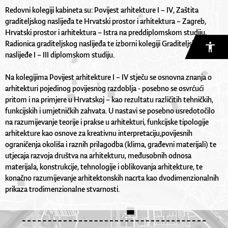
Redovni kolegiji kabineta su: Povijest arhitekture I – IV, Zaštita
graditeljskog naslijeđa te Hrvatski prostor i arhitektura – Zagreb,
Hrvatski prostor i arhitektura – Istra na preddiplomskom studiju,
Radionica graditeljskog naslijeđa te izborni kolegiji Graditeljsko
naslijeđe I – III diplomskom studiju.
Na kolegijima Povijest arhitekture I – IV stječu se osnovna znanja o
arhitekturi pojedinog povijesnog razdoblja - posebno se osvrćući
pritom i na primjere u Hrvatskoj – kao rezultatu različitih tehničkih,
funkcijskih i umjetničkih zahvata. U nastavi se posebno usredotočilo
na razumijevanje teorije i prakse u arhitekturi, funkcijske tipologije
arhitekture kao osnove za kreativnu interpretaciju,povijesnih
ograničenja okoliša i raznih prilagodba (klima, građevni materijali) te
utjecaja razvoja društva na arhitekturu, međusobnih odnosa
materijala, konstrukcije, tehnologije i oblikovanja arhitekture, te
konačno razumijevanje arhitektonskih nacrta kao dvodimenzionalnih
prikaza trodimenzionalne stvarnosti.