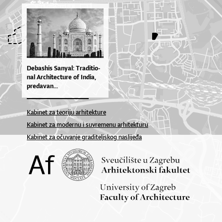
De­bas­his Sa­nya­l: Tra­di­ti­o­
nal Ar­chi­te­ctu­re of In­dia,
pre­da­van...
Kabinet za teoriju arhitekture
Kabinet za modernu i suvremenu arhitekturu
Kabinet za očuvanje graditeljskog naslijeđa