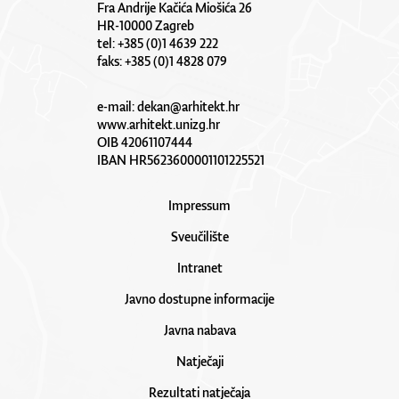
Fra Andrije Kačića Miošića 26
HR-10000 Zagreb
tel: +385 (0)1 4639 222
faks: +385 (0)1 4828 079
e-mail:
dekan@arhitekt.hr
www.arhitekt.unizg.hr
OIB 42061107444
IBAN HR5623600001101225521
Impressum
Sveučilište
Intranet
Javno dostupne informacije
Javna nabava
Natječaji
Rezultati natječaja