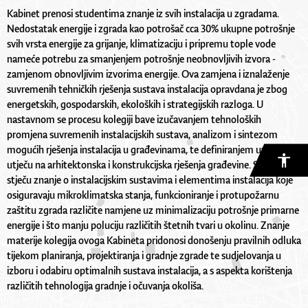
Kabinet prenosi studentima znanje iz svih instalacija u zgradama.
Nedostatak energije i zgrada kao potrošač cca 30% ukupne potrošnje
svih vrsta energije za grijanje, klimatizaciju i pripremu tople vode
nameće potrebu za smanjenjem potrošnje neobnovljivih izvora -
zamjenom obnovljivim izvorima energije. Ova zamjena i iznalaženje
suvremenih tehničkih rješenja sustava instalacija opravdana je zbog
energetskih, gospodarskih, ekoloških i strategijskih razloga. U
nastavnom se procesu kolegiji bave izučavanjem tehnoloških
promjena suvremenih instalacijskih sustava, analizom i sintezom
mogućih rješenja instalacija u građevinama, te definiranjem uvjeta koji
utječu na arhitektonska i konstrukcijska rješenja građevine. Studenti
stječu znanje o instalacijskim sustavima i elementima instalacija koje
osiguravaju mikroklimatska stanja, funkcioniranje i protupožarnu
zaštitu zgrada različite namjene uz minimalizaciju potrošnje primarne
energije i što manju poluciju različitih štetnih tvari u okolinu. Znanje
materije kolegija ovoga Kabineta pridonosi donošenju pravilnih odluka
tijekom planiranja, projektiranja i gradnje zgrade te sudjelovanja u
izboru i odabiru optimalnih sustava instalacija, a s aspekta korištenja
različitih tehnologija gradnje i očuvanja okoliša.