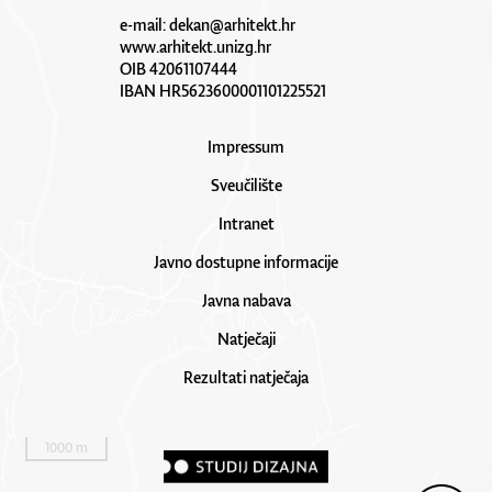
e-mail:
dekan@arhitekt.hr
www.arhitekt.unizg.hr
OIB 42061107444
IBAN HR5623600001101225521
Impressum
Sveučilište
Intranet
Javno dostupne informacije
Javna nabava
Natječaji
Rezultati natječaja
1000 m