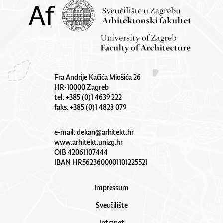
Fra Andrije Kačića Miošića 26
HR-10000 Zagreb
tel: +385 (0)1 4639 222
faks: +385 (0)1 4828 079
e-mail:
dekan@arhitekt.hr
www.arhitekt.unizg.hr
OIB 42061107444
IBAN HR5623600001101225521
Impressum
Sveučilište
Intranet