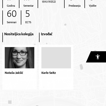
ISVU:192522
Godina
Semestar
Predavanja
Vježbe
60
5
Seminari
ECTS
Nositeljica kolegija
Izvođač
Nataša Jakšić
Karlo Seitz