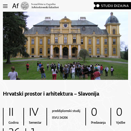
Hrvatski prostor i arhitektura – Slavonija
II
IV
0
0
preddiplomski studij
ISVU:34206
Godina
Semestar
Predavanja
Vježbe