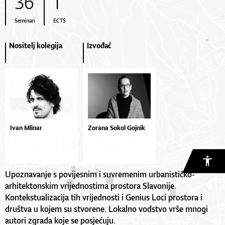
36
1
Seminari
ECTS
Nositelj kolegija
Izvođač
Ivan Mlinar
Zorana Sokol Gojnik
Upoznavanje s povijesnim i suvremenim urbanističko-
arhitektonskim vrijednostima prostora Slavonije.
Kontekstualizacija tih vrijednosti i Genius Loci prostora i
društva u kojem su stvorene. Lokalno vodstvo vrše mnogi
autori zgrada koje se posjećuju.