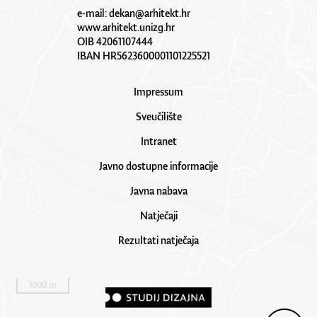
e-mail:
dekan@arhitekt.hr
www.arhitekt.unizg.hr
OIB 42061107444
IBAN HR5623600001101225521
Impressum
Sveučilište
Intranet
Javno dostupne informacije
Javna nabava
Natječaji
Rezultati natječaja
1000 m