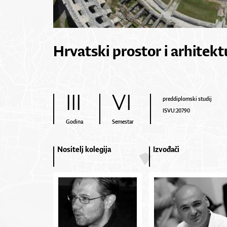
Hrvatski prostor i arhitekt
III
VI
preddiplomski studij
ISVU:20790
Godina
Semestar
Nositelj kolegija
Izvođači