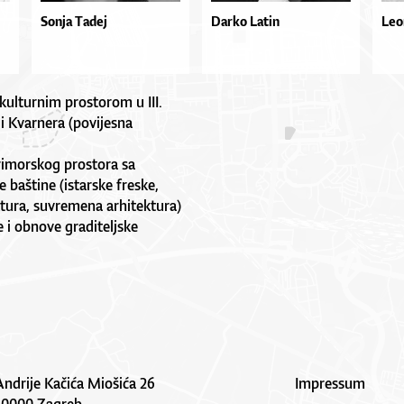
Sonja Tadej
Darko Latin
Leo
kulturnim prostorom u III.
 i Kvarnera (povijesna
rimorskog prostora sa
 baštine (istarske freske,
ektura, suvremena arhitektura)
e i obnove graditeljske
Andrije Kačića Miošića 26
Impressum