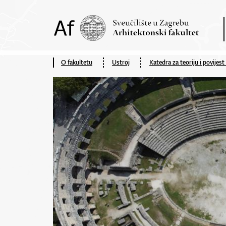
O fakultetu
Ustroj
Katedra za teoriju i povijest