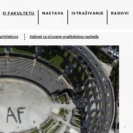
O FAKULTETU
NASTAVA
ISTRAŽIVANJE
RADOVI
 arhitekture
Kabinet za očuvanje graditeljskog naslijeđa