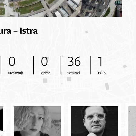
ura – Istra
0
0
36
1
Predavanja
Vježbe
Seminari
ECTS