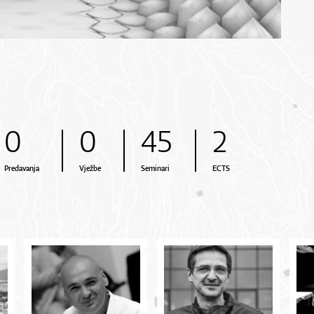
0
0
45
2
Predavanja
Vježbe
Seminari
ECTS