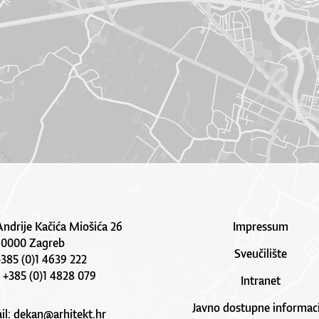
Andrije Kačića Miošića 26
Impressum
10000 Zagreb
Sveučilište
 +385 (0)1 4639 222
: +385 (0)1 4828 079
Intranet
Javno dostupne informaci
il:
dekan@arhitekt.hr