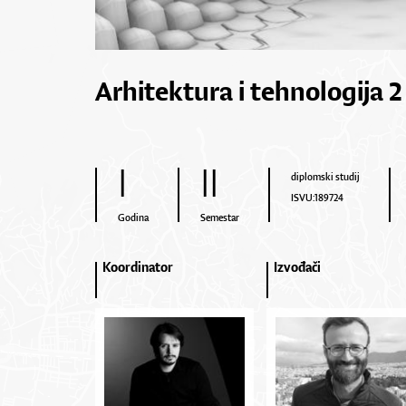
Arhitektura i tehnologija 2
I
II
diplomski studij
ISVU:189724
Godina
Semestar
Koordinator
Izvođači