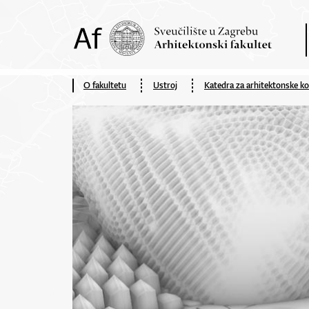
O fakultetu
Ustroj
Katedra za arhitektonske ko