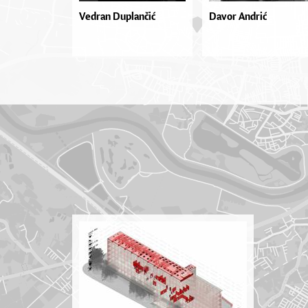
Vedran Duplančić
Davor Andrić