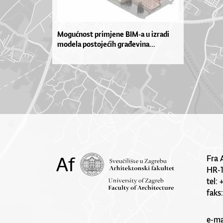
Mogućnost primjene BIM-a u izradi
modela postojećih građevina...
Fra 
HR-
tel:
faks
e-ma