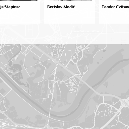
ija Stepinac
Berislav Medić
Teodor Cvitan