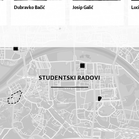
Dubravko Bačić
Josip Galić
Luc
STUDENTSKI RADOVI