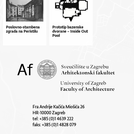
Poslovno-stambena
Pro­to­tip ba­zen­ske
zgrada na Peristilu
dvo­ra­ne – In­si­de Out
Po­ol
Fra Andrije Kačića Miošića 26
HR-10000 Zagreb
tel: +385 (0)1 4639 222
faks: +385 (0)1 4828 079