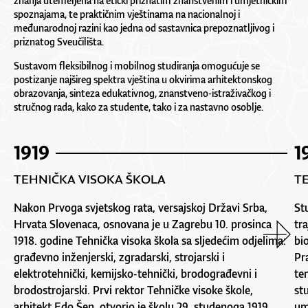
znanja utemeljena na etički priznatim znanstvenim i umjetničkim
spoznajama, te praktičnim vještinama na nacionalnoj i
međunarodnoj razini kao jedna od sastavnica prepoznatljivog i
priznatog Sveučilišta.
Sustavom fleksibilnog i mobilnog studiranja omogućuje se
postizanje najšireg spektra vještina u okvirima arhitektonskog
obrazovanja, sinteza edukativnog, znanstveno-istraživačkog i
stručnog rada, kako za studente, tako i za nastavno osoblje.
1919
1
TEHNIČKA VISOKA ŠKOLA
T
Nakon Prvoga svjetskog rata, versajskoj Državi Srba,
St
Hrvata Slovenaca, osnovana je u Zagrebu 10. prosinca
tr
1918. godine Tehnička visoka škola sa sljedećim odjelima:
bi
građevno inženjerski, zgradarski, strojarski i
Pr
elektrotehnički, kemijsko-tehnički, brodograđevni i
te
brodostrojarski. Prvi rektor Tehničke visoke škole,
st
arhitekt Edo Šen, otvorio je školu 29. studenoga 1919.
um