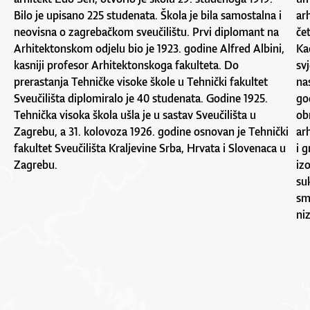
Bilo je upisano 225 studenata. Škola je bila samostalna i
ar
neovisna o zagrebačkom sveučilištu. Prvi diplomant na
če
Arhitektonskom odjelu bio je 1923. godine Alfred Albini,
Ka
kasniji profesor Arhitektonskoga fakulteta. Do
sv
prerastanja Tehničke visoke škole u Tehnički fakultet
na
Sveučilišta diplomiralo je 40 studenata. Godine 1925.
go
Tehnička visoka škola ušla je u sastav Sveučilišta u
ob
Zagrebu, a 31. kolovoza 1926. godine osnovan je Tehnički
ar
fakultet Sveučilišta Kraljevine Srba, Hrvata i Slovenaca u
i 
Zagrebu.
iz
suk
sm
ni