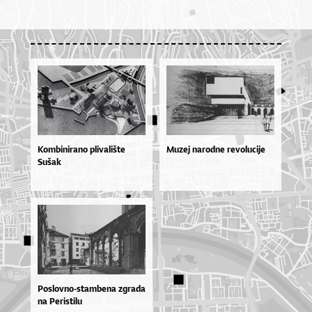
Kombinirano plivalište
Muzej narodne revolucije
Sušak
Poslovno-stambena zgrada
na Peristilu