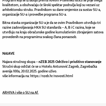
Programi koji se izrađuju prema novom Pravilniku ističu se prije svega
kvalitetom, a obuhvaćaju će široki spektar područja koji su vezani uz
arhitektonsku struku. Pravilnikom su dane smjernice za sustav SU-a,
organizacije SU-a i provedbe programa SU-a.
Bitna stavka organizacije SU-a je da se ovim Pravilnikom utvrđuju tri
razine zadovoljavanja HKA SU standarda – A, B i C razina, koje se
utvrđuju na kraju obračunske godine kumulativnim zbrajanjem satova
provedenih na programima svakog člana ponaosob.
NAJAVE
Najava stručnog skupa –
nZEB 2025 Održivo i priuštivo stanovanje
Stručni skup održat će se u Hotelu Antunović Zagreb, Zagrebačka
avenija 100a, 20.02.2025. godine uživo.
više informacija na:
https://nzeb.hr/novosti.html
ARHIVA i više o SU na Af.