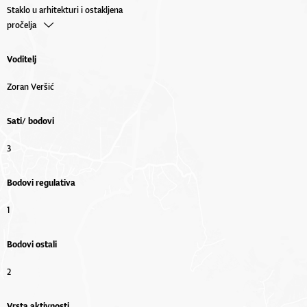
Staklo u arhitekturi i ostakljena
pročelja
Voditelj
Zoran Veršić
Sati/ bodovi
3
Bodovi regulativa
1
Bodovi ostali
2
Vrsta aktivnosti