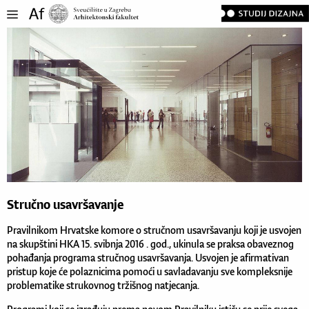
Stručno usavršavanje
Pravilnikom Hrvatske komore o stručnom usavršavanju koji je usvojen
na skupštini HKA 15. svibnja 2016 . god., ukinula se praksa obaveznog
pohađanja programa stručnog usavršavanja. Usvojen je afirmativan
pristup koje će polaznicima pomoći u savladavanju sve kompleksnije
problematike strukovnog tržišnog natjecanja.