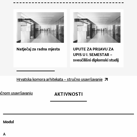
Natječaj za radna mjesta
UPUTE ZA PRIJAVU ZA
UPIS U I. SEMESTAR –
sveučilišni diplomski studij
Arhitektura i urbanizam – –
ak. god. 2026./2027.
Hrvatska komora arhitekata – stručno usavršavanje
ručnom usavršavanju
AKTIVNOSTI
Modul
A