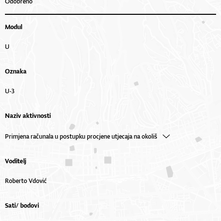
Odobreno
Modul
U
Oznaka
U-3
Naziv aktivnosti
Primjena računala u postupku procjene utjecaja na okoliš
Voditelj
Roberto Vdović
Sati/ bodovi