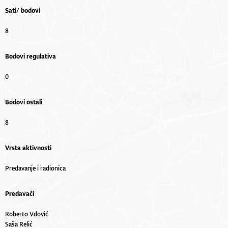
Sati/ bodovi
8
Bodovi regulativa
0
Bodovi ostali
8
Vrsta aktivnosti
Predavanje i radionica
Predavači
Roberto Vdović
Saša Relić