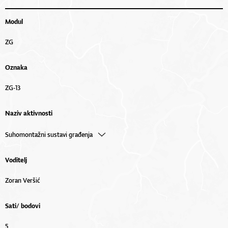
Modul
ZG
Oznaka
ZG-13
Naziv aktivnosti
Suhomontažni sustavi građenja
Voditelj
Zoran Veršić
Sati/ bodovi
5