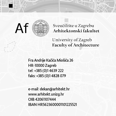
Fra Andrije Kačića Miošića 26
HR-10000 Zagreb
tel: +385 (0)1 4639 222
faks: +385 (0)1 4828 079
e-mail:
dekan@arhitekt.hr
www.arhitekt.unizg.hr
OIB 42061107444
IBAN HR5623600001101225521